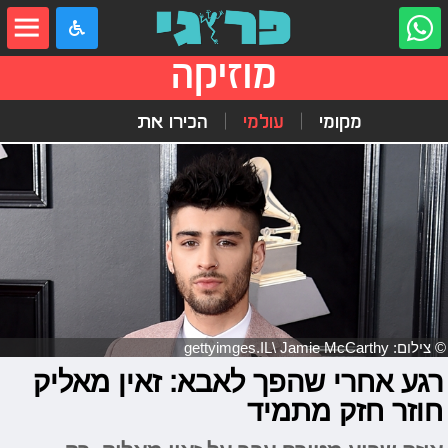
מוזיקה
מקומי
עולמי
הכירו את
© צילום: gettyimges.IL\ Jamie McCarthy
רגע אחרי שהפך לאבא: זאין מאליק
חוזר חזק מתמיד