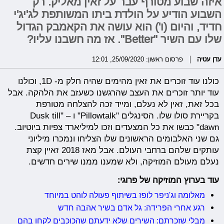
איזה שבוע מטורף עבר על זאין מאליק. רק
השבוע הודיע על הולדת ביתו המשותפת לג'יג'י
חדיד, והיום (ו') הוא עושה את הקאמבק הגדול
שלו עם השיר "Better". אז מה חשבנו עליו?
עדן עטיה
פרסום ראשון: 25/09/2020, 12:01
כולנו עוד זוכרים את זאין מהימים שהיה חלק מ- 1D, וכולנו
עוד יותר זוכרים את העצב שהרגשנו כשעזב את הלהקה. אבל
בכל זאת, זאין לא נעלם, ומייד זכה להצלחה מטורפת
בקריירת סולו שלו. הסינגלים "Pillowtalk" ו – "Dusk till
dawn" כבשו את כל המצעדים וזכו למיליארד צפיות ביוטיוב.
גם שני האלבומים הראשונים שלו הצליחו ונמכרו מיליוני
עותקים שלהם ברחבי העולם. אבל מאז 2018 זאיין קצת
נעלם מעולם המוזיקה, ולא שמענו ממנו שירים חדשים.
עוד בערוץ המוזיקה של פרוגי:
מאלומה וג'ניפר לופז בשיתוף פעולה לוהט במיוחד
רגע אחרי הפרידה: גל אדם בשיר אהבה חדש
מבלי שזכרתם: השירים שלא ידעתם שהכוכבים לקחו בהם