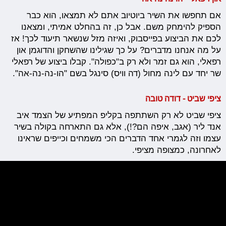
אם תחפשו את השיר ביוטיוב אתם לא תמצאו, הוא כבר
הספיק להימחק משם. אבל כן, זה בהחלט אמיתי, ומצאנו
לכם את הביצוע בפייסבוק, ואיזה מזל שנשאר תיעוד לכך! אז
על מה אנחנו מדברים? על כך שגילינו שהשחקן והדוגמן און
רפאלי, הוא גם זמר ולא רק ב"כפולה". קבלו ביצוע של רפאלי
שר יחד עם לינה מחול (דה וויס) סינגל בשם "הו-נה-נה-אה".
ציפי שביט - דודה טובה
ציפי שביט לא רק השתתפה בקליפ המפתיע של הצמד איב
אנד ליר (אגב, איפה הם?!), אלא גם התארחה בקולה בשיר
עצמו וזה לגמרי אחד הדברים הכי משמחים וכייפים שראינו
לאחרונה, כמצופה מציפי.