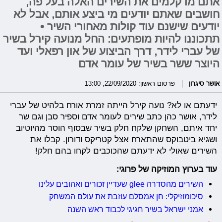
אתם מדקלמים את השירים האלה בעל פה,
חושבים שאתם יודעים מי ביצע אותם, אבל לא
יודעים שישנם עוד קולות מאחורי השיר •
תתכוננו להיות מופתעים: החל מנועה קירל בשיר
של עברי לידר, דרך הביצוע של און רפאלי ועד
היוצר ששר בשיר של עומר אדם
אושר סיגרון
פרסום ראשון: 22/09/2020, 13:00
ידעתם או לא? נועה קירל הייתה זמרת אורח בלהיט של עברי
לידר, אושר כהן כתב שירים לעומר אדם וספיר סבן וגם שר
יחד איתם, השחקן שלקח חלק בשיר שבסוף הוסר מהיוטיוב
ושגיא ביטבוקס שהתארח אצל קטריקס ודורון. קבלו את
השירים שאולי לא ידעתם שהכוכבים לקחו בהם חלק!
עוד בערוץ המוזיקה של פרוגי:
השירים מהסדרה glee שעדיין זכורים ואהובים עלינו
סיכומוזיקלי: חן אמסלם עוזבת את עולם המשחק
אמני ישראל בשיר חגיגי לכבוד ראש השנה