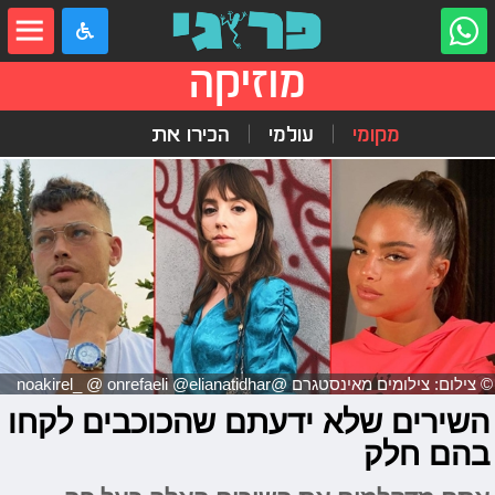
מוזיקה
מקומי
עולמי
הכירו את
© צילום: צילומים מאינסטגרם @noakirel_ @ onrefaeli @elianatidhar
השירים שלא ידעתם שהכוכבים לקחו
בהם חלק