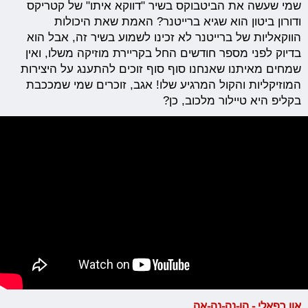
שמי שעשה את הביטבוקס בשיר "דווקא איתו" של קטריקס
ודורון ביטון הוא שגיא ברייטנר? האמת שאת היכולות
הווקאליות של ברייטנר לא זכינו לשמוע בשיר זה, אבל הוא
בדיוק לפני מספר חודשים החל בקריירת מוזיקה משלו, ואין
שמחים מאיתנו שאנחנו סוף סוף זוכים להתענג על היצירות
המוזיקליות והקול המרגיע שלו! אגב, זוכרים שמי שמככבת
בקליפ היא טיילור מלכוב, כן?
און רפאלי - הו-נה-נה-אה