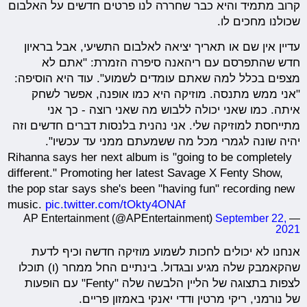
קרוב מתמיד והיא כבר שחררה לנו פרטים חדשים על האלבום
שכולנו מחכים לו.
עדיין אין שם או תאריך יציאה לאלבום התשיעי, אבל בראיון
חדש שהתפרסם עם ריהאנה סיפרה הזמרת: "אתם לא
מצפים בכלל למה שאתם עומדים לשמוע". עוד היא הוסיפה:
"אני ממש מתנסה. מוזיקה היא כמו אופנה, אפשר לשחק
איתה. כמו שאני יכולה ללבוש מה שאני רוצה - כך אני
מתייחסת למוזיקה שלי. אני נהנית בלנסות דברים חדשים וזה
יהיה שונה לגמרי מכל מה ששמעתם ממני עד עכשיו".
Rihanna says her next album is "going to be completely
different." Promoting her latest Savage X Fenty Show,
the pop star says she's been "having fun" recording new
music.
pic.twitter.com/tOkty4ONAf
September 22,
— AP Entertainment (@APEntertainment)
2021
אנחנו לא יכולים לחכות לשמוע מוזיקה חדשה וכיף לדעת
שהקאמבק שלה מגיע ובגדול. בינתיים החל ממחר (ו) תוכלו
לצפות בתצוגה של הליין הלבשה שלה "Fenty" עם הופעות
של נורמני, ריקי מרטין ודדי יאנקי באמזון פריים.