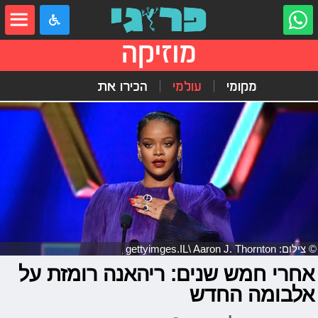
מוזיקה
מקומי
עולמי
הכירו את
© צילום: gettyimges.IL\ Aaron J. Thornton
אחרי חמש שנים: ריהאנה רומזת על
אלבומה החדש