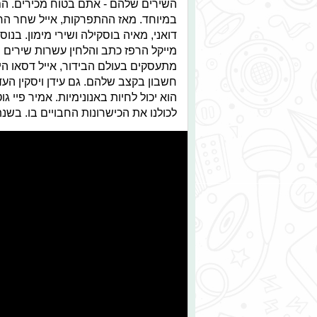
במיוחד. מאז ההתפרקות, אייל שחר החל
דואני, מאיה בוסקילה ושירי מימון. בנוס
מייקל הרפז כתב והלחין עשרות שירים וג
מתעסקים בעולם הבידור, אייל דסאו הי
חשבון בקצב שלהם. גם עידן ויסקין העד
הוא יכול לחיות באנונימיות. אמיר פיי ג
לכולנו את הכישרונות החבויים בו. בשנת 2017 הוא נפטר בעקבות טביעה טראגית ב