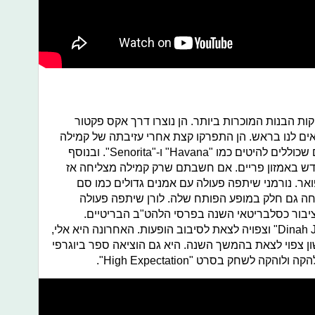
ות הבנות המוכרות ביותר. הן נוצרו דרך אקס פקטור
 נמצאים לנו בראש. הן התפרקו קצת אחרי עזיבתה של קמילה
קביו. מאז שעזבה, הוציאה שני אלבומים שכוללים להיטים כמו "Havana" ו-"Senorita". ובנוסף
 באמזון פריים. אם חשבתם שרק קמילה מצליחה אז
אר. נורמני שיתפה פעולה עם אמנים גדולים כמו סם
לקחה גם חלק במופע הפותח שלה. לורן שיתפה פעולה
ציבור כסלבריטאי השנה בפרסי הלהט"ב הבריטיים.
לעומתן, דינה הוציאה EP בשם "Dinah Jane 1" וצפויה לצאת לסיבוב הופעות. האחרונה היא אלי,
 צפוי לצאת בהמשך השנה. היא גם הוציאה ספר ביוגרפי
לשחק בסרט "High Expectation".