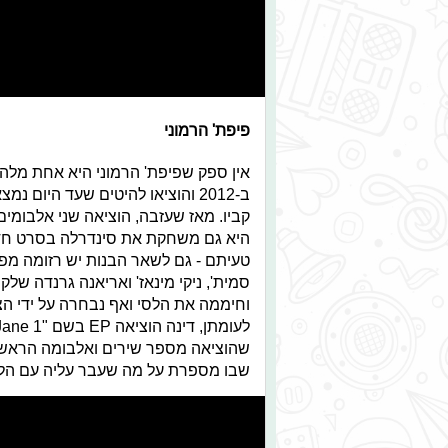
פיפת' הרמוני
אין ספק שפיפת' הרמוני היא אחת מלהק
ב-2012 והוציאו להיטים שעד היום
היא גם משחקת את סינדרלה בסרט חדש
טעיתם - גם לשאר הבנות יש רזומה מפו
סמית', ניקי מינאז' ואריאנה גרנדה ש
וחיממה את הלסי ואף נבחרה על ידי ה
שהוציאה מספר שירים ואלבומה הראשון
שבו מספרת על מה שעבר עליה עם הלהקה ולוהקה 