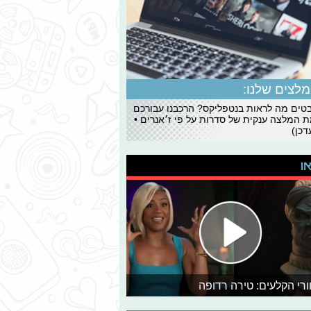
לצים שלנו:
ים מה לראות בנטפליקס? הרכבנו עבורכם
 המלצה ענקית של סדרות על פי ז׳אנרים •
כן)
או
רי הקלעים: טירה רדופה