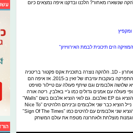
קה שנשארו מאחור? הלכנו ובדקנו איפה נמצאים כיום
עשו
ומקפיץ
זיקה הים תיכונית לבמת האירוויזיון"
נתחיל עם הלהקה הכי מוכרת בעשור האחרון - 1D. הלהקה נוצרה בתוכנית אקס פקטור בריטניה
ב-2010 ומאז הוציאו מלא להיטים. היא התפרקה בעקבות עזיבתו של זאין ב-2015. אז איפה הם
יא שלושה אלבומים וגם שיתף פעולה עם טיילור סוויפט
י פעולה עם אמנים גדולים כמו ג'יי באלבין, ריטה אורה
ולאחרונה גם עם דיקסי דמיליו. בנוסף, הוציא גם EP ואלבום. גם לואי הוציא אלבום בשם "Walls"
ושיתף פעולה עם ביבי רקסה. לעומתם, נייל הוציא כבר שני אלבומים וביניהם הלהיטים "Nice To
Meet Ya" ו- "Slow Hands". גם הארי הוציא שני אלבומים עם להיטים כמו "Sign Of The Times"
 קריירת דוגמנות מוצלחת ולאחרונה מטפח את עולם המשחק
הורד