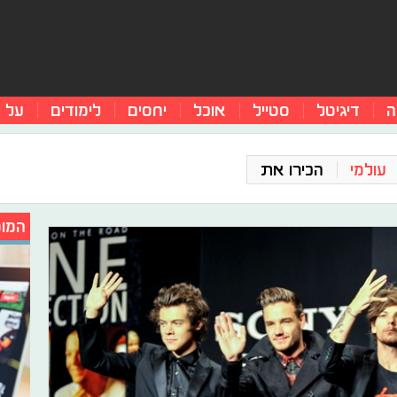
ה
דיגיטל
סטייל
אוכל
יחסים
לימודים
על 
עולמי
הכירו את
המומ