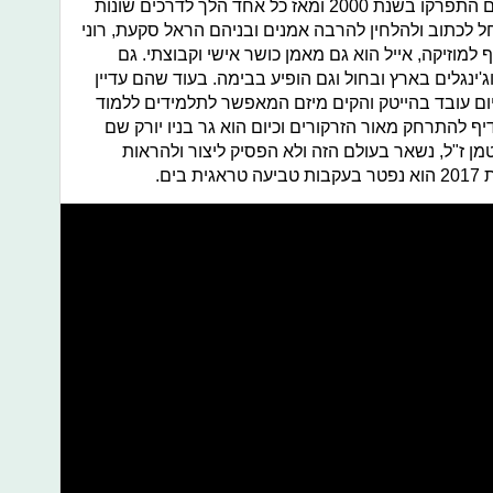
השירים שלהם - אתם בטוח מכירים. הם התפרקו בשנת 2000 ומאז כל אחד הלך לדרכים שונות
 לכתוב ולהלחין להרבה אמנים ובניהם הראל סקעת, רוני
ף למוזיקה, אייל הוא גם מאמן כושר אישי וקבוצתי. גם
'ינגלים בארץ ובחול וגם הופיע בבימה. בעוד שהם עדיין
ום עובד בהייטק והקים מיזם המאפשר לתלמידים ללמוד
יף להתרחק מאור הזרקורים וכיום הוא גר בניו יורק שם
וטמן ז"ל, נשאר בעולם הזה ולא הפסיק ליצור ולהראות
ים.