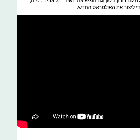
מאז שיתף פעולה עם דורון ביטון וגם הוציא את השיר "תל אביב". כיום,
די ליצור את האולטראס החדש.