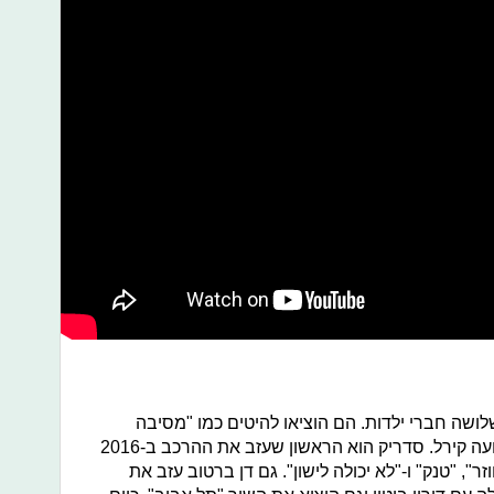
200 וכולל בתוכו שלושה חברי ילדות. הם הוציאו להיטים כמו "מסיבה
בחיפה" עם איתי לוי, ו-"סינדרלה" עם נועה קירל. סדריק הוא הראשון שעזב את ההרכב ב-2016
", "טנק" ו-"לא יכולה לישון". גם דן ברטוב עזב את