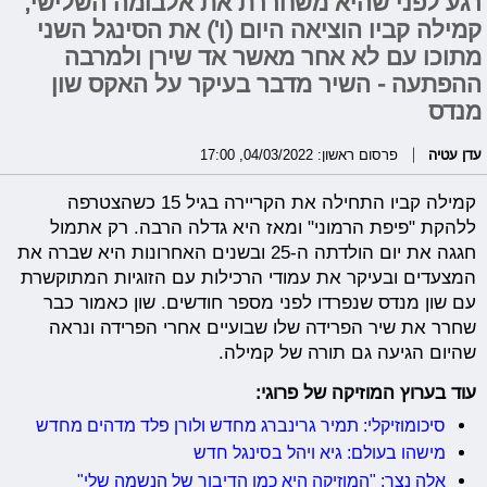
רגע לפני שהיא משחררת את אלבומה השלישי,
קמילה קביו הוציאה היום (ו') את הסינגל השני
מתוכו עם לא אחר מאשר אד שירן ולמרבה
ההפתעה - השיר מדבר בעיקר על האקס שון
מנדס
עדן עטיה
פרסום ראשון: 04/03/2022, 17:00
קמילה קביו התחילה את הקריירה בגיל 15 כשהצטרפה
ללהקת "פיפת הרמוני" ומאז היא גדלה הרבה. רק אתמול
חגגה את יום הולדתה ה-25 ובשנים האחרונות היא שברה את
המצעדים ובעיקר את עמודי הרכילות עם הזוגיות המתוקשרת
עם שון מנדס שנפרדו לפני מספר חודשים. שון כאמור כבר
שחרר את שיר הפרידה שלו שבועיים אחרי הפרידה ונראה
שהיום הגיעה גם תורה של קמילה.
עוד בערוץ המוזיקה של פרוגי:
סיכומוזיקלי: תמיר גרינברג מחדש ולורן פלד מדהים מחדש
מישהו בעולם: גיא ויהל בסינגל חדש
אלה נצר: "המוזיקה היא כמו הדיבור של הנשמה שלי"