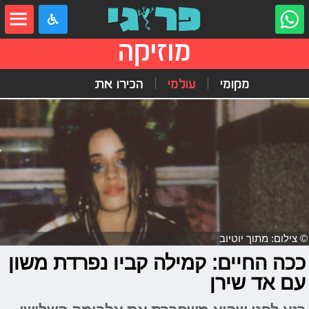
מוזיקה
מקומי
עולמי
הכירו את
© צילום: מתוך יוטיוב
ככה החיים: קמילה קביו נפרדת משון
עם אד שירן