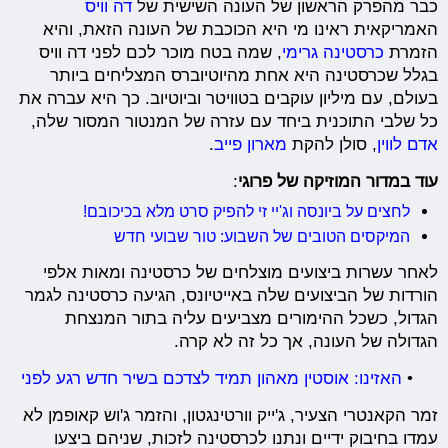
כבר מהפרק הראשון של העונה השישית של
דה וויס
האמריקאית ראינו מי היא הכוכבת של העונה הזאת, והיא
הזמרת
כרסטינה גרימי
, שמה בטח מוכר לכם לפני דה וויס
בגלל שכרסטינה היא אחת מהיוטיוברס המצליחים ביותר
בעולם, עם מיליון עוקבים בטוויטר וביוטיוב. כך היא עברה את
כל שלבי התוכנית ביחד עם עזרה של המנטור המסור שלה,
אדם לווין
, סולן להקת
מארון פייב
.
עוד במדור המוזיקה של פרוגי
:
לחצים על ביונסה וג'יי זי להפיק סרט מלא בכיכובם!
המיקסים הטובים של השבוע: טור שבועי חדש
לאחר עשרות ביצועים מוצלחים של כרסטינה ומאות אלפי
הורדות של הביצועים שלה באייטיונס, הגיעה כרסטינה לגמר
הגדול, כשכל ההימורים מצביעים עליה בתור המנצחת
הגדולה של העונה, אך כל זה לא קרה.
•
האזינו: אוסטין מאהון תמיד לצדכם בשיר חדש רגע לפני
זמר הקאנטרי הצעיר, ג'ייק וורטינגטון, והזמר ג'וש קאופמן לא
עמדו בחיבוק ידיים ונתנו לכרסטינה לזכות, שניהם ביצעו