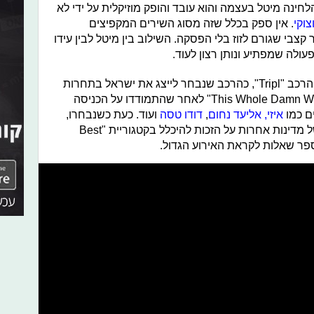
ש, "Mamba", כתבה והלחינה מיטל בעצמה והוא עובד והופק מוזיקלית על ידי לא
צוקי
. אין ספק בכלל שזה מסוג השירים המקפיצים
צבי שגורם לזוז בלי הפסקה. השילוב בין מיטל לבין עידו
פעולה שמפתיע ונותן רצון לעוד.
ביום חמישי האחרון, הכריזו על מיטל וההרכב "Tripl", כהרכב שנבחר לייצג את ישראל בתחרות
פרסי האמ.טי.וי אירופה עם השיר "This Whole Damn World" לאחר שהתמודדו על הכניסה
ם כמו
איזי,
אליעד נחום
,
דודו טסה
ועוד. כעת כשנבחרו,
הם הולכים להתמודד מול המועמדים של מדינות אחרות על הזכות להיכלל בקטגוריית "Best