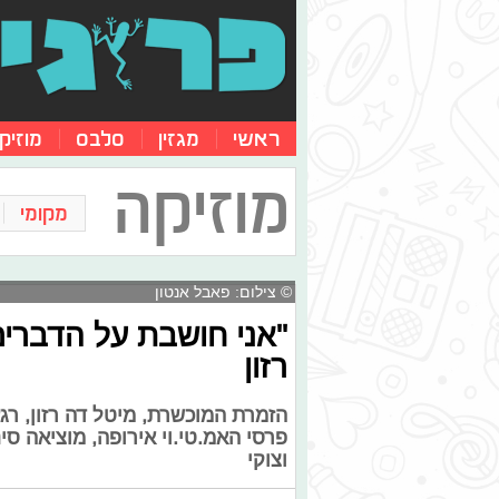
ראשי
מגזין
סלבס
מוזיק
מוזיקה
מקומי
© צילום: פאבל אנטון
"אני חושבת על הדברים
רזון
הזמרת המוכשרת, מיטל דה רזון, רג
פרסי האמ.טי.וי אירופה, מוציאה סינ
וצוקי