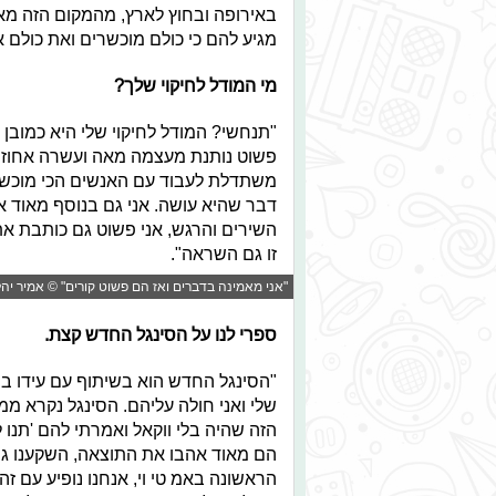
באירופה ובחוץ לארץ, מהמקום הזה מאוד 
מגיע להם כי כולם מוכשרים ואת כולם א
מי המודל לחיקוי שלך?
"תנחשי? המודל לחיקוי שלי היא כמובן
פשוט נותנת מעצמה מאה ועשרה אחוזים
משתדלת לעבוד עם האנשים הכי מוכשרי
דבר שהיא עושה. אני גם בנוסף מאוד 
השירים והרגש, אני פשוט גם כותבת את 
זו גם השראה".
"אני מאמינה בדברים ואז הם פשוט קורים" © אמיר יהל
ספרי לנו על הסינגל החדש קצת.
"הסינגל החדש הוא בשיתוף עם עידו בי
שלי ואני חולה עליהם. הסינגל נקרא ממ
הזה שהיה בלי ווקאל ואמרתי להם 'תנו לי
הם מאוד אהבו את התוצאה, השקענו גם 
הראשונה באמ טי וי, אנחנו נופיע עם זה