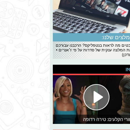
לצים שלנו:
ים מה לראות בנטפליקס? הרכבנו עבורכם
 המלצה ענקית של סדרות על פי ז׳אנרים •
כן)
או
רי הקלעים: טירה רדופה