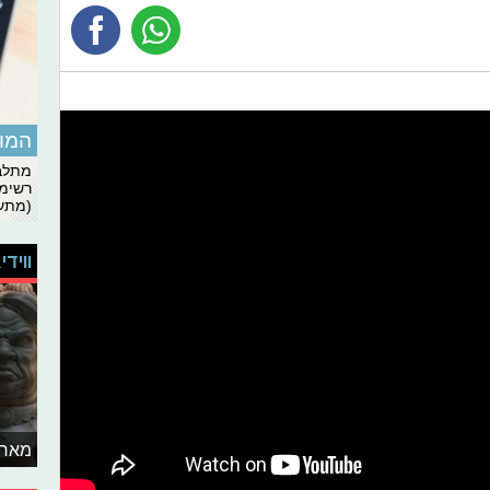
המומ
מתלבט
רשימת
(מתעד
ווידי
מאחו