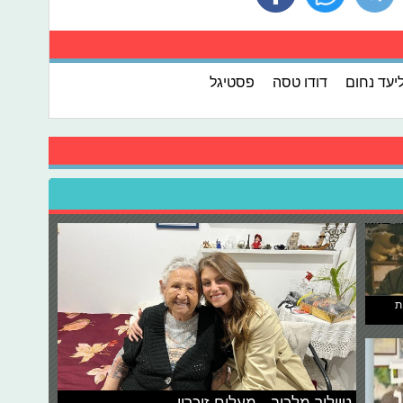
יעד נחום
דודו טסה
פסטיגל
ת
טיילור מלכוב - מעלים זיכרון