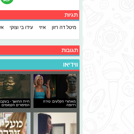
תגיות
מיטל דה רזון
איזי
עידו בי וצוקי
אל
תגובות
ווידיאו
מאחורי הקלעים: טירה
חיית החושך - בעקבו
רדופה
הסיפורים הקסומים