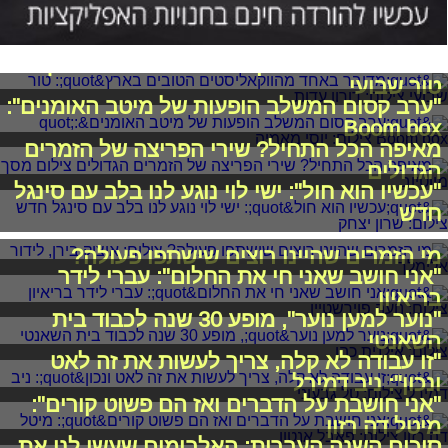
"מדובר באחד מהווקאליסטים הטובים בארץ":
טור שבועי
"ערב קסום המשלב הופעות של מיטב האומנים":
Boom box
מאיפה הכל התחיל? שירי הפריצה של הזמרים
הגדולים
"עכשיו הוא חול": ישי לוי נוגע לנו בלב עם סינגל
חדש
מי הזמרים שהיינו רוצים שישתפו פעולה?
"אני חושב שאני חי את החלום": עברי לידר
בריאיון
"נוער למען נוער", מופע 30 שנה לכבוד בית
השאנטי
"זו עבודה לא קלה, צריך לעשות את זה לאט
ונכון": ניב דמירל
"אני חושבת על הדברים ואז הם פשוט קורים":
מיטל דה רזון
סיכום השנה העברית: האלבומים שעשו לנו את