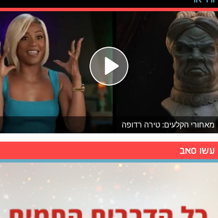
מאחורי הקלעים: טירה רדופה
עשו סאב