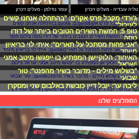
טליה עובדיה - מעלים זיכרון
עומר נודלמן - מעלים זיכרון
ג'ורדי מקבל פרס אקו"ם: "בהתחלה אנחנו קשים
לעיכול"
טופ 5: חמשת השירים הטובים ביותר של דודו
טסה
"אני פחות מסתכל על תארים": איתי לוי בריאיון
מיוחד
האיחוד: הלוקיישן המפתיע בו ייפגשו מיטב אמני
ישראל
"בשלוש מילים - מדובר בשיר מהפנט": טור
שבועי
ליבה ער: יובל דיין כובשת באלבום שני ומסקרן
המומלצים שלנו: