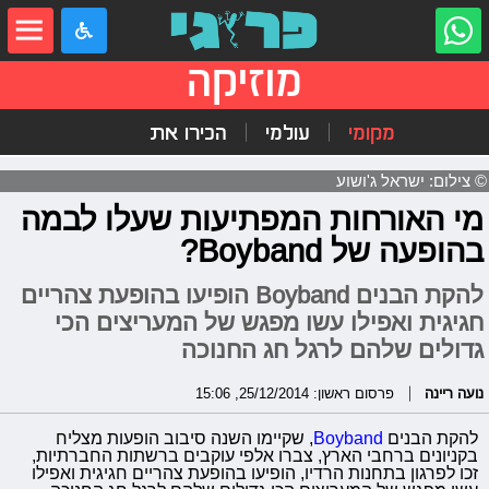
מוזיקה
מקומי
עולמי
הכירו את
© צילום: ישראל ג'ושוע
מי האורחות המפתיעות שעלו לבמה
בהופעה של Boyband?
להקת הבנים Boyband הופיעו בהופעת צהריים
חגיגית ואפילו עשו מפגש של המעריצים הכי
גדולים שלהם לרגל חג החנוכה
נועה ריינה
פרסום ראשון: 25/12/2014, 15:06
להקת הבנים
Boyband
, שקיימו השנה סיבוב הופעות מצליח
בקניונים ברחבי הארץ, צברו אלפי עוקבים ברשתות החברתיות,
זכו לפרגון בתחנות הרדיו, הופיעו בהופעת צהריים חגיגית ואפילו