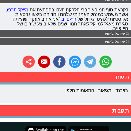
לקראת סוף המופע חברי הלהקה העלו בהפתעה את
מייקל הרפז
,
אשר משמש כמנהל האמנותי שלהם ויחד הם ביצעו גרסאות
אקוסטיות
ללהיט הגדול של
היי-פייב
"אני אוהב אותך"
שהייתה
סגירת מעגל למייקל לאחר המון שנים שלא ביצע שירים של
היי-פייב.
© ישראל ג'ושוע
© ישראל ג'ושוע
תגיות
בויבנד
מגיאור
התאומות חלפון
תגובות