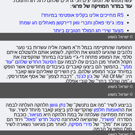
עשו מפגש של המעריצים הכי גדולים שלהם לרגל חג החנוכה.
עוד במדור המוזיקה של פרוגי
:
R5 מחייכים אלינו בקליפ אופטימי במיוחד!
צפו: ג'ימי פאלון וחברי וואן דיירקשן מאחלים חג שמח!
מצעד שירי חג המולד הטובים ביותר
© ישראל ג'ושוע
ההופעה שהתקיימה בנמל ת"א משכה אליה עשרות בני נוער
נלהבים שהגיעו לפגוש את הלהקה, לשמוע אותם ולהצטלם איתם
סלפי. את המופע פתחה די-ג'יי מגניבה במיוחד שהקפיצה את
הקהל ולאחר מכן הבנים עלו לבמה עם
הסינגל החדש שלהם "עוד
ממך"
, בהמשך הם ביצעו קאברים בעיבודים מחודשים אשר הופקו
במיוחד עבור המופע שלהם. בין השירים שאליהם עשו קאבר
היו: "All Of Me" של
ג'ון לג'נד
, "רכבת לצפון" של אסף אמדורסקי,
ו-"מה שהלב בחר" של קובי אפללו.
© ישראל ג'ושוע
© ישראל ג'ושוע
בביצוע לשיר "מה אם נתנשק"
של
נתן גושן
הלהקה העלתה לבמה
את ה
תאומות חלפון
שהקדישו להן ביצוע קאבר מיוחד לשיר. עוד
אורחת מפתיעה שעלתה על במת הלהקה היא
מגיאור
, כוכבת
הסדרה "
פושרז
", שהוציאה לאחרונה
סינגל חדש "פאזל"
ויחד הם
ביצעו את
"מלך" של
מירי מסיקה
, לאחר מכן מגיאור נשארה לשיר
סולו נוסף על הבמה.
© ישראל ג'ושוע