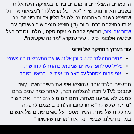
הרפארים המצליחים והמוכרים ביותר במוזיקה הישראלית
בשנים האחרונות. שיריו "לא הכל מן אללה" ו"מציאות אחרת"
שהוציא בשנה האחרונה זכו למעל מליון צפיות ביוטיוב וזיכו
אותו בהצלחה רבה. היום (ד') הוציא הזמר שיר בשיתוף עם
שחר אבן צור
, מתופף להקת מוניקה סקס , מלחין וכותב בעל
שלושה אלבומי סולו , שיר שנקרא "מדינה שקשוקה".
עוד בערוץ המוזיקה של פרוגי:
מחיר התהילה: סטטיק ובן אל נטשו את המעריצים בהופעה?
פלייליסט לחג: השירים שמסמלים התחלות חדשות
"אני פחות מסתכל על תארים": איתי לוי בריאיון מיוחד
חודשיים בלבד אחרי שהוציא איזי את השיר "My Town"
שנכנס לMTV וזכה להצלחה רבה, ולאחר כמה שנים בהם
כמעט לא שמענו משחר, היום הם מוציאים יחדיו את השיר
"מדינה שקשוקה" אותו כתבו והלחינו בעצמם להפקה
מוזיקלית של שחר. השיר מספר על סוגים שונים של אנשים
במדינה שלנו, שבשיר נקראת "מדינה שקשוקה".