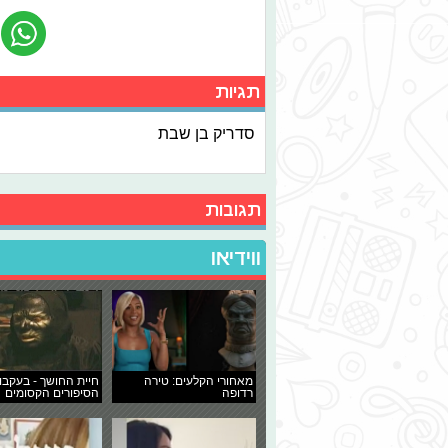
תגיות
סדריק בן שבת
תגובות
ווידיאו
מאחורי הקלעים: טירה
חיית החושך - בעקבו
רדופה
הסיפורים הקסומים