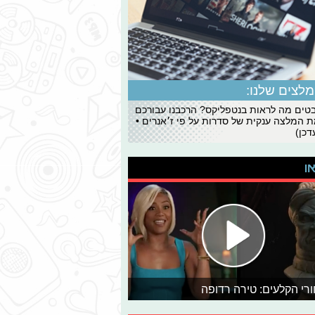
לצים שלנו:
ים מה לראות בנטפליקס? הרכבנו עבורכם
 המלצה ענקית של סדרות על פי ז׳אנרים •
כן)
או
רי הקלעים: טירה רדופה