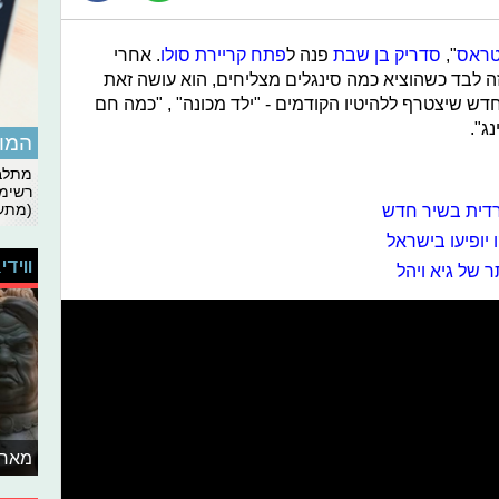
טראס
",
סדריק בן שבת
פנה ל
פתח קריירת סולו
. אחרי
זה לבד כשהוציא כמה סינגלים מצליחים, הוא עושה זאת
דש שיצטרף ללהיטיו הקודמים - "ילד מכונה" , "כמה חם
ג".
המומ
מתלבט
רשימת
דית בשיר חדש
(מתעד
 יופיעו בישראל
ווידי
מאחו