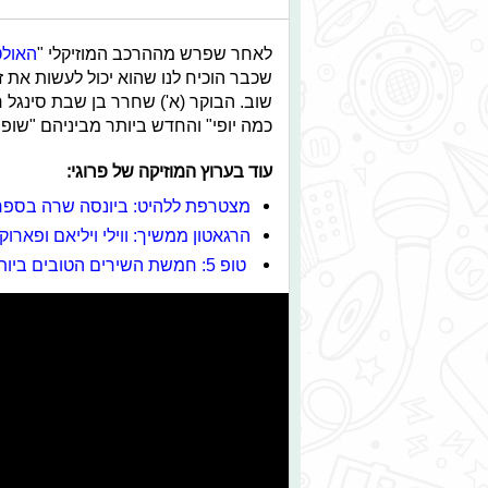
לאחר שפרש מההרכב המוזיקלי "
האול
שכבר הוכיח לנו שהוא יכול לעשות את 
שוב. הבוקר (א') שחרר בן שבת סינגל ח
כמה יופי" והחדש ביותר מביניהם "שופינ
עוד בערוץ המוזיקה של פרוגי:
מצטרפת ללהיט: ביונסה שרה בספר
הרגאטון ממשיך: ווילי ויליאם ופארוקו
טופ 5: חמשת השירים הטובים ביותר של גיא ויהל