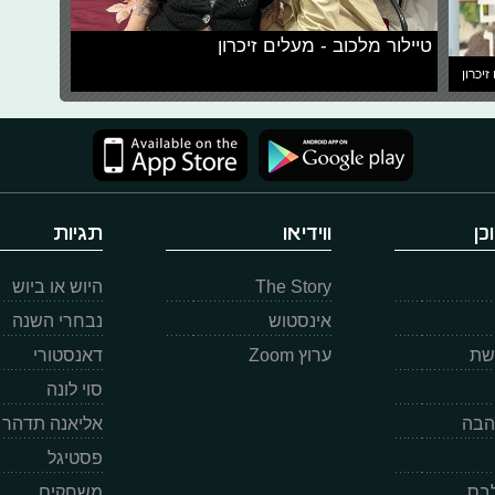
טיילור מלכוב - מעלים זיכרון
זיכרון
כן
ווידיאו
תגיות
The Story
היוש או ביוש
אינסטוש
נבחרי השנה
רשת
ערוץ Zoom
דאנסטורי
סוי לונה
הבה
אליאנה תדהר
פסטיגל
לבס
משחקים