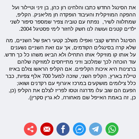
את הסינגל החדש כתבו והלחינו רון כהן, בן זיני וטיילור ועל
ההפקה המוזיקלית והעיבוד הופקדה חן מליאניק. הקליפ,
שמתלווה לשיר, נפתח עם טוביה צפיר שמספר סיפור לשני
ילדים קטנים ועושה לנו חשק לחזור לימי פסטיגל 2004.
הסינגל החדש קצבי ואפילו משלב קטעי ראפ של השניים, מה
שלא קרה בסינגלים הקודמים, אך עם זאת השניים נשענים
על אותו קו מוזיקלי אותו התחילו ולא הביאו משהו כל כך חדש.
עוד הוכחה לכך שמלכוב וזיני מתייחסים למוזיקה שלהם
ברצינות היא איכות הקליפים. אם הקליפ הראשו צולם באיזו
טיילת בארץ, הקליפ השני, שזכה למעל 700 אלף צפיות, כבר
כלל צילומים מושקעים במרכז איגרוף עם רקדנים ושואו;
הפעם הם שוב עלו מדרגה וטסו לפריז לצלם את הקליפ (כן,
כן, זה באמת האייפל שם מאחורה, לא גרין סקרין).