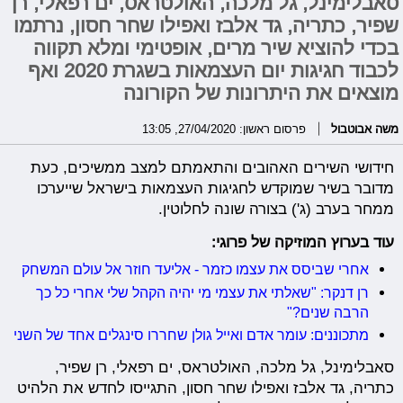
סאבלימינל, גל מלכה, האולטראס, ים רפאלי, רן
שפיר, כתריה, גד אלבז ואפילו שחר חסון, נרתמו
בכדי להוציא שיר מרים, אופטימי ומלא תקווה
לכבוד חגיגות יום העצמאות בשגרת 2020 ואף
מוצאים את היתרונות של הקורונה
משה אבוטבול
פרסום ראשון: 27/04/2020, 13:05
חידושי השירים האהובים והתאמתם למצב ממשיכים, כעת
מדובר בשיר שמוקדש לחגיגות העצמאות בישראל שייערכו
ממחר בערב (ג') בצורה שונה לחלוטין.
עוד בערוץ המוזיקה של פרוגי:
אחרי שביסס את עצמו כזמר - אליעד חוזר אל עולם המשחק
רן דנקר: "שאלתי את עצמי מי יהיה הקהל שלי אחרי כל כך
הרבה שנים?"
מתכוננים: עומר אדם ואייל גולן שחררו סינגלים אחד של השני
סאבלימינל, גל מלכה, האולטראס, ים רפאלי, רן שפיר,
כתריה, גד אלבז ואפילו שחר חסון, התגייסו לחדש את הלהיט