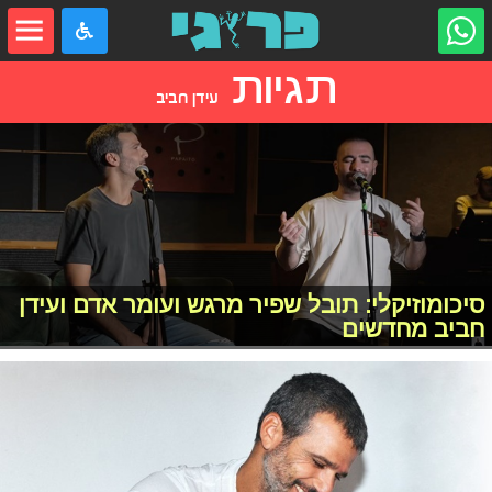
תגיות
עידן חביב
סיכומוזיקלי: תובל שפיר מרגש ועומר אדם ועידן
חביב מחדשים