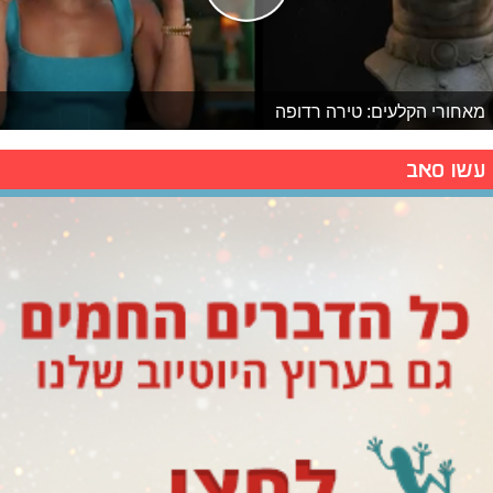
מאחורי הקלעים: טירה רדופה
עשו סאב