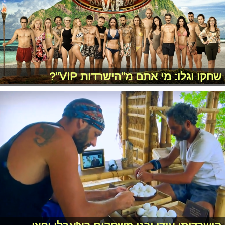
שחקו וגלו: מי אתם מ"הישרדות VIP"?