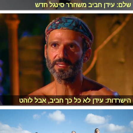
שלם: עידן חביב משחרר סינגל חדש
הישרדות: עידן לא כל כך חביב, אבל לוהט