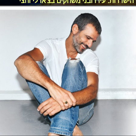
הישרדות: עידו ובני משחקים בצ'ארלי וחצי