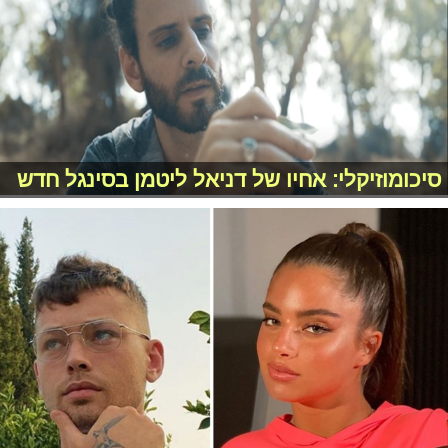
סיכומוזיקלי: אחיו של דניאל ליטמן בסינגל חדש