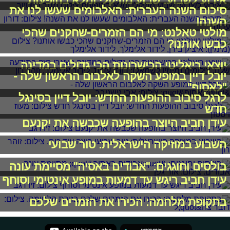
אירוע לשבוע: שבוע מוזיקלי ומלא בהופעות
סיכום השנה העברית: האלבומים שעשו לנו את
השנה!
מולטי טאלנט: מי הם הזמרים-שחקנים שהכי
כבשו אותנו?
יוצאי ריאליטי הכישרונות הכי גדולים במדינה
יובל דיין במופע השקה לאלבום הראשון שלה -
"לאסוף"
לרגל סיבוב ההופעות החדש: יובל דיין בסינגל
חדש
עידן חביב היוצר בהופעה שכבשה את יקנעם
השבוע במוזיקה הישראלית: טור שבועי
בולסים וחוגגים: "אבודים באסיה" מסיימת עונה
עידן חביב ריגש עד דמעות במופע אינטימי וסוחף
בתקופת מלחמה: הכירו את הזמרים שלכם