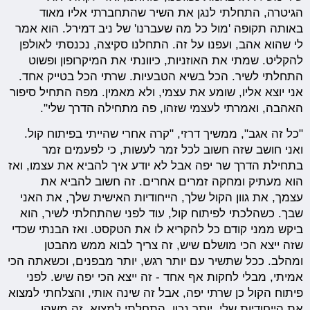
הגיטרה, התחלתי לנגן את השיר שהתחברתי אליו מאוד
באותה תקופה 'מול כל מה שעברנו' של ניב דמירל. הוא אמר
לי שהוא אהב, ועפנו על זה. התחלנו סקיצה, נכנסתי לאולפן
להקליט. שמתי את האוזניות, כיוונתי את המיקרופון ופשוט
התחלתי לשיר. הכל בשיא הטבעיות. שרתי הכל בטייק אחד.
אני יוצא אליו, שומע את עצמי, ולא מאמין. מפה התחיל סיפור
האהבה, ואמרתי לעצמי שזהו, פה מתחילה הדרך שלי".
"כל זה אגב", ממשיך דרזי, "קרה אחרי שהייתי בפיתוח קול.
ואני חושב שזה חשוב לכל זמר לעשות, כי לפעמים זמר
בתחילת הדרך שר יפה אבל לא יודע איך להביא את עצמו, ואז
הוא מעתיק ומחקה זמרים אחרים. זה חשוב להביא את
עצמך, את גוון הקול שלך, הייחודיות האישית שלך, את האני
שבך. כשהלכתי לפיתוח קול, עוד לפני שהתחלתי לשיר, הוא
ביקש ממני קודם כל להקריא לו את הטקסט. ואז הבנתי שכדי
שזה ייצא הכי מושלם שיש, זה צריך לבוא ממש מהבטן
ומהלב. ככל שתשיר עם יותר רגש, יותר מבפנים, וכשאתה הכי
אמיתי, מבלי לחקות אף אחד - זה ייצא הכי יפה שיש. לפני
פיתוח הקול כן שרתי יפה, אבל זה שינה אותי, והצלחתי למצוא
את הייחודיות שלי. יותר נכון, התחלתי למצוא, זה משהו