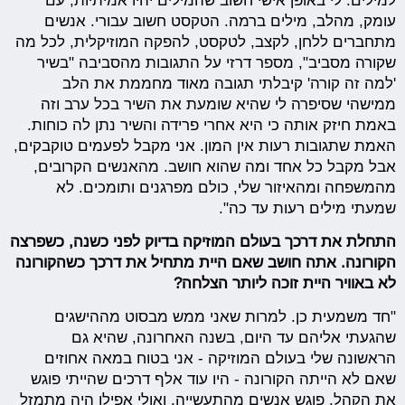
למילים. לי באופן אישי חשוב שהמילים יהיו אמיתיות, עם
עומק, מהלב, מילים ברמה. הטקסט חשוב עבורי. אנשים
מתחברים ללחן, לקצב, לטקסט, להפקה המוזיקלית, לכל מה
שקורה מסביב", מספר דרזי על התגובות מהסביבה "בשיר
'למה זה קורה' קיבלתי תגובה מאוד מחממת את הלב
ממישהי שסיפרה לי שהיא שומעת את השיר בכל ערב וזה
באמת חיזק אותה כי היא אחרי פרידה והשיר נתן לה כוחות.
האמת שתגובות רעות אין המון. אני מקבל לפעמים טוקבקים,
אבל מקבל כל אחד ומה שהוא חושב. מהאנשים הקרובים,
מהמשפחה ומהאיזור שלי, כולם מפרגנים ותומכים. לא
שמעתי מילים רעות עד כה".
התחלת את דרכך בעולם המוזיקה בדיוק לפני כשנה, כשפרצה
הקורונה. אתה חושב שאם היית מתחיל את דרכך כשהקורונה
לא באוויר היית זוכה ליותר הצלחה?
"חד משמעית כן. למרות שאני ממש מבסוט מההישגים
שהגעתי אליהם עד היום, בשנה האחרונה, שהיא גם
הראשונה שלי בעולם המוזיקה - אני בטוח במאה אחוזים
שאם לא הייתה הקורונה - היו עוד אלף דרכים שהייתי פוגש
את הקהל, פוגש אנשים מהתעשייה, ואולי אפילו היה מתמזל