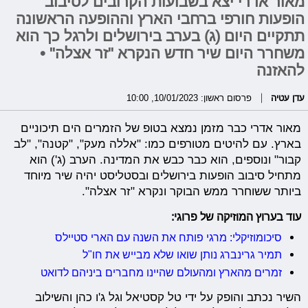
מאור אדרי יצא בשבועות הקרובים לסיבוב
הופעות חורפי ברחבי הארץ וההופעה הראשונה
תתקיים היום (ג) בערב בירושלים ולרגל כך הוא
משחרר היום שיר חדש הנקרא "זר אצלה" •
להאזנה
עדן עטיה
פרסום ראשון: 10/01/2023, 10:00
מאור אדרי כבר מזמן נמצא בטופ של הזמרים הים תיכוניים
בארץ. עם להיטים מטורפים כמו: "אללה מעק", "קטנה", "לב
קבור" ונוספים, הוא כבר כבש את המדינה. הערב (ג') הוא
מתחיל סיבוב הופעות בירושלים ובסטליסט יהיה שיר מיוחד
ביותר ששוחרר ממש הבוקר ונקרא "זר אצלה".
עוד בערוץ המוזיקה של פרוגי:
סיכומוזיקלי: מרגי פותח את השנה עם הארי סטיילס
תמיר גרינברג נותן שואו שלא מבייש את חו"ל
זמרים מהארץ ומהעולם שהיינו מחברים ביניהם לדואט
השיר נכתב והופק על ידי טל קסטיאל וגל ג'ו כהן והשילוב