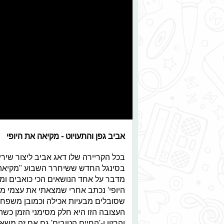
אביב גפן והתעויוט - מקיאה את היופי
בכל הקריירה שלו דאג אביב ליצור שירי
בסינגל החדש ששיחרר השבוע "מקיאה את
מדבר על אחד הנושאים הכי כואבים ומ
היופי' נכתב אחרי שמצאתי את עצמי מב
שסובלים מבעיות אכילה וכמובן משפח
העצובה הזו היא חלק מסימני הזמן כשה
והרזון ו-'החיים הטובים' גם אם זה מ