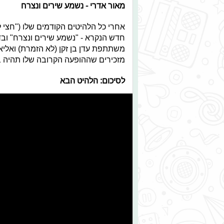
מאור אדרי - נשמע שירים ונצרח
אחרי כל הלהיטים הקודמים שלו ("חצי לב
חדש הנקרא - "נשמע שירים ונצרח" ובדי
משתתפת עדן בן זקן (לא הזמרת) ואלי
מזכירים שההופעה הקרובה שלו תהיה ב-21.2.23 ברידינג 3 תל אביב, בטוחים שתרצו להיות
לסיכום: הלהיט הבא