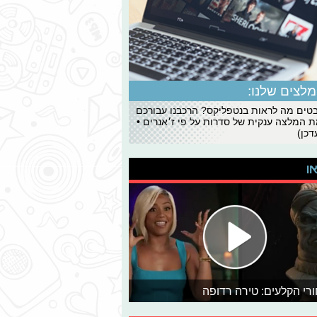
לצים שלנו:
ים מה לראות בנטפליקס? הרכבנו עבורכם
 המלצה ענקית של סדרות על פי ז׳אנרים •
כן)
או
רי הקלעים: טירה רדופה