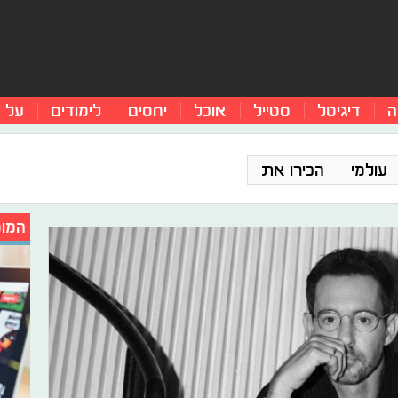
ה
דיגיטל
סטייל
אוכל
יחסים
לימודים
על 
עולמי
הכירו את
המומ