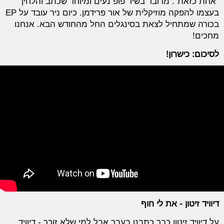
"אחת כזאת". מדובר בשיר פופ נעים ומיוחד שכתב והלחין
בעצמו להפקה מוזיקלית של אור פרידמן. כיום ניר עובד על EP
בכורה שמתחיל לצאת בסינגלים החל מהחודש הבא. אנחנו
מחכים!
לסיכום: כישרון!
דיוויד זיטון - את לי חוף
על דיוויד זיטון כבר כתבנו בעבר אבל למי שלא זוכר - דיוויד