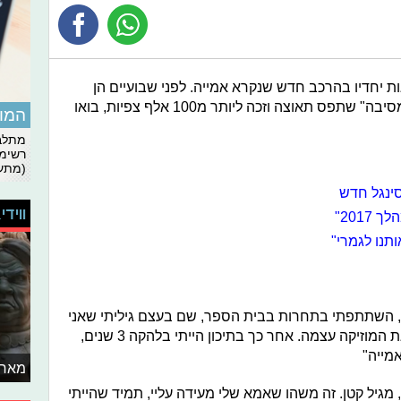
ות יחדיו בהרכב חדש שנקרא אמייה. לפני שבועיים הן
הוציאו לאוויר העולם את השיר "בא לי מסיבה" שתפס תאוצה וזכה ליותר מ100 אלף צפיות, בואו
המומ
מתלבט
רשימת
(מתעד
סינגל חדש
ווידי
201"
תנו לגמרי"
מזל: "התחלתי לעסוק במוזיקה בגיל 10, השתתפתי בתחרות בבית הספר, שם בעצם גיליתי שאני
נורא אוהבת לשיר ושאני נורא אוהבת את המוזיקה עצמה. אחר כך בתיכון הייתי בלהקה 3 שנים,
אמייה"
מאחו
, מגיל קטן. זה משהו שאמא שלי מעידה עליי, תמיד שהייתי