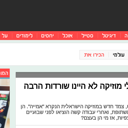
ה
דיגיטל
סטייל
אוכל
יחסים
לימודים
על 
עולמי
הכירו את
המומ
י מוזיקה לא היינו שורדות הרבה
, צמד חדש במוזיקה הישראלית הנקרא "אמייה". הן
שתופת, ואחרי עבודה קשה הוציאו לפני שבועיים
יות, אז מי הן בעצם?