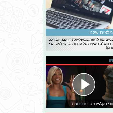
לצים שלנו:
ים מה לראות בנטפליקס? הרכבנו עבורכם
 המלצה ענקית של סדרות על פי ז׳אנרים •
כן)
או
רי הקלעים: טירה רדופה