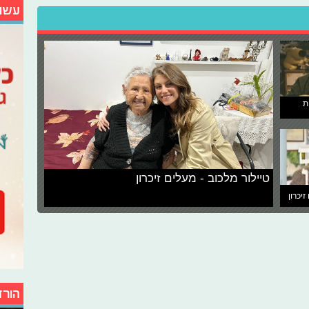
עשו
ת
טיילור מלכוב - מעלים זיכרון
זיכרון
הורד