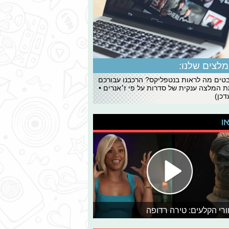
לצים שלנו:
ים מה לראות בנטפליקס? הרכבנו עבורכם
 המלצה ענקית של סדרות על פי ז׳אנרים •
כן)
או
רי הקלעים: טירה רדופה