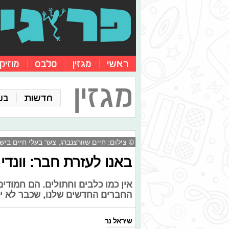
ראשי
מגזין
סלבס
מוזיק
מגזין
חדשות
בע
© צילום: חיים שוורצנברג, צער בעלי חיים בי
באנו לעזרת חבר: וונדי 
אין כמו כלבים וחתולים. הם חמודים
החברים החדשים שלנו, שכבר לא י
שיראל נר