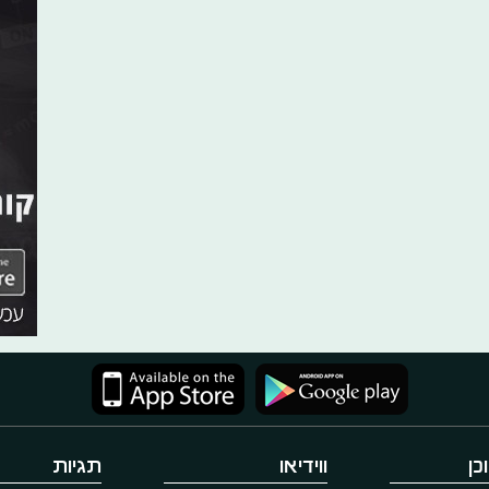
כן
ווידיאו
תגיות