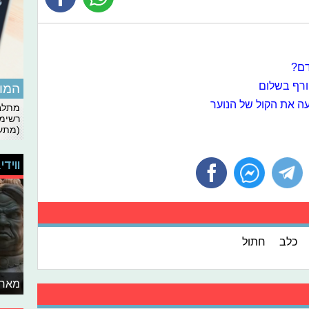
דם?
ורף בשלום
המומ
ה את הקול של הנוער
מתלבט
רשימת
(מתעד
ווידי
כלב
חתול
מאחו