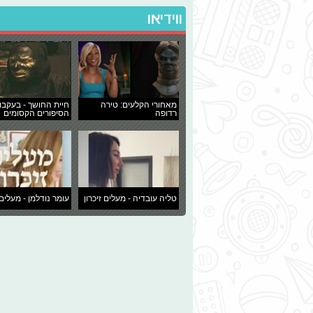
ווידיאו
מאחורי הקלעים: טירה
חיית החושך - בעקבו
רדופה
הסיפורים הקסומים
טליה עובדיה - מעלים זיכרון
עומר נודלמן - מעלים 