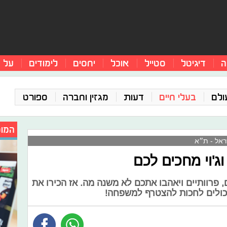
ה
דיגיטל
סטייל
אוכל
יחסים
לימודים
על 
ולם
בעלי חיים
דעות
מגזין וחברה
ספורט
המומ
שראל - ת״א
וג'וי מחכים לכם
, פרוותיים ויאהבו אתכם לא משנה מה. אז הכירו את
כולים לחכות להצטרף למשפחה!