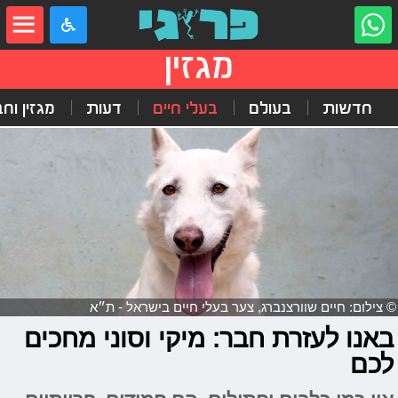
מגזין
חדשות
בעולם
בעלי חיים
דעות
מגזין וח
© צילום: חיים שוורצנברג, צער בעלי חיים בישראל - ת״א
באנו לעזרת חבר: מיקי וסוני מחכים
לכם