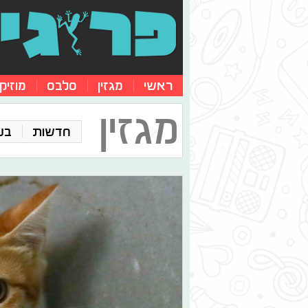
ראשי
מגזין
סלבס
מוזיק
מגזין
חדשות
בע