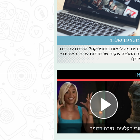
לצים שלנו:
ים מה לראות בנטפליקס? הרכבנו עבורכם
 המלצה ענקית של סדרות על פי ז׳אנרים •
כן)
או
רי הקלעים: טירה רדופה