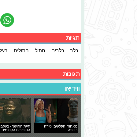
תגיות
כלב
כלבים
חתול
חתולים
בעלי
תגובות
ווידיאו
מאחורי הקלעים: טירה
חיית החושך - בעקבו
רדופה
הסיפורים הקסומים