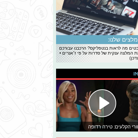
לצים שלנו:
ים מה לראות בנטפליקס? הרכבנו עבורכם
 המלצה ענקית של סדרות על פי ז׳אנרים •
כן)
או
רי הקלעים: טירה רדופה