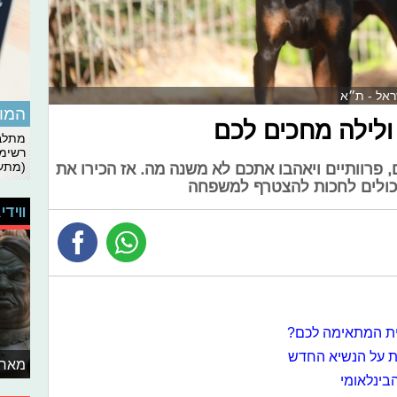
שראל - ת״א
המומ
 ולילה מחכים לכם
מתלבט
רשימת
(מתעד
, פרוותיים ויאהבו אתכם לא משנה מה. אז הכירו את
כולים לחכות להצטרף למשפחה
ווידי
בית המתאימה לכם?
עת על הנשיא החדש
מאחו
הבינלאומי