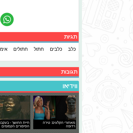
תגיות
כלב
כלבים
חתול
חתולים
אימו
תגובות
ווידיאו
מאחורי הקלעים: טירה
חיית החושך - בעקבו
רדופה
הסיפורים הקסומים