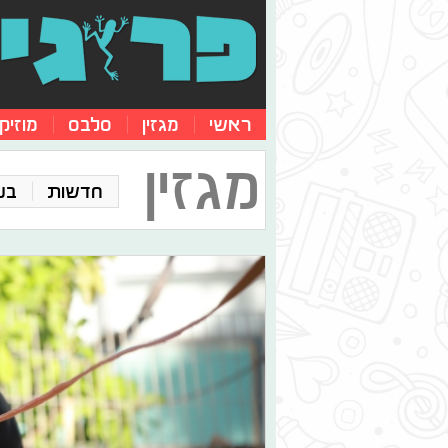
ראשי
מגזין
סלבס
מוזיק
מגזין
חדשות
בע