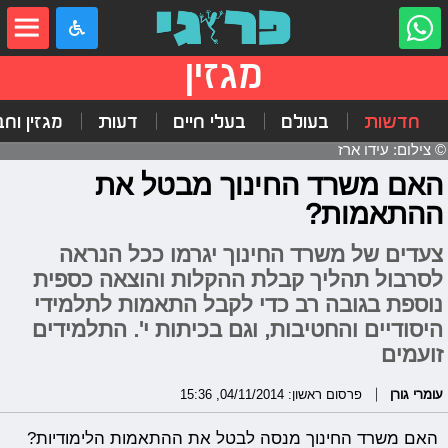
מגזין
חדשות
בעולם
בעלי חיים
דעות
מגזין וח
© צילום: עידו ארז
האם משרד החינוך מבטל את
ההתאמות?
צעדים של משרד החינוך יגרמו ככל הנראה
לסרבול תהליך קבלת ההקלות והוצאה כספית
נוספת בגובה רב כדי לקבל התאמות לתלמידי
היסודיים והחטיבות, וגם בכיתות י'. התלמידים
זועמים
עומרי גורן
פרסום ראשון: 04/11/2014, 15:36
האם משרד החינוך מנסה לבטל את ההתאמות הלימודיות?