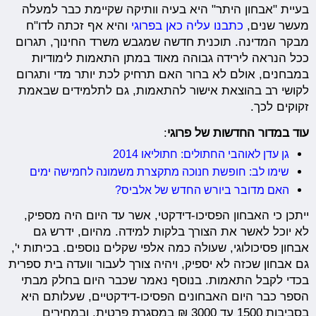
בעיית "אבחון היתר" היא בעיה וותיקה שקיימת כבר למעלה
מעשר שנים,
כתבנו עליה כאן בפרוגי
והיא אף זכתה לדו"ח
מבקר המדינה. תוכנית חדשה שמגבש משרד החינוך, תגרום
ככל הנראה לירידה גבוהה מאוד במתן התאמות לימודיות
במבחנים, אולם לא ברור האם תרחיק לכת יותר מדי ותגרום
לקושי רב בהוצאת אישור להתאמות, גם לתלמידים שבאמת
זקוקים לכך.
עוד במדור החדשות של פרוגי
:
גן עדן לאוהבי החתולים: חתוליאו 2014
שימו לב: חופשת חנוכה מתקצרת משמונה לחמישה ימים
האם מדובר ביורש החדש של אלביס?
ייתכן כי האבחון הפסיכו-דידקטי, אשר עד היום היה מספיק,
לא יוכל לאשר את הצורך בלקות למידה. מהיום, ידרש גם
אבחון פסיכולוגי, שעולה כמה אלפי שקלים נוספים. בכיתות י',
גם אבחון שכזה לא יספיק, ויהיה צורך לעבור וועדה בית ספרית
בכדי לקבל התאמות. בנוסף נאמר שכבר היום בחלק מבתי
הספר כבר היום האבחונים הפסיכו-דידקטיים, שעלותם היא
בסביבות 1500 עד 3000 ₪ במסגרת פרטית, ובמחירים