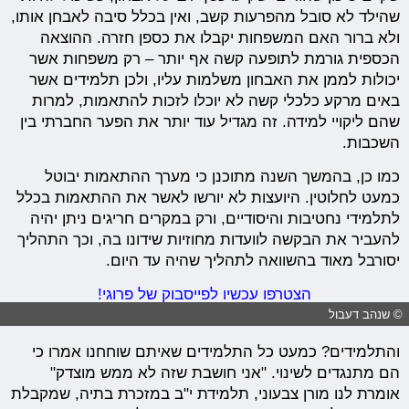
שהילד לא סובל מהפרעות קשב, ואין בכלל סיבה לאבחן אותו,
ולא ברור האם המשפחות יקבלו את כספן חזרה. ההוצאה
הכספית גורמת לתופעה קשה אף יותר – רק משפחות אשר
יכולות לממן את האבחון משלמות עליו, ולכן תלמידים אשר
באים מרקע כלכלי קשה לא יוכלו לזכות להתאמות, למרות
שהם ליקויי למידה. זה מגדיל עוד יותר את הפער החברתי בין
השכבות.
כמו כן, בהמשך השנה מתוכנן כי מערך ההתאמות יבוטל
כמעט לחלוטין. היועצות לא יורשו לאשר את ההתאמות בכלל
לתלמידי נחטיבות והיסודיים, ורק במקרים חריגים ניתן יהיה
להעביר את הבקשה לוועדות מחוזיות שידונו בה, וכך התהליך
יסורבל מאוד בהשוואה לתהליך שהיה עד היום.
הצטרפו עכשיו לפייסבוק של פרוגי!
© שנהב דעבול
והתלמידים? כמעט כל התלמידים שאיתם שוחחנו אמרו כי
הם מתנגדים לשינוי. "אני חושבת שזה לא ממש מוצדק"
אומרת לנו מורן צבעוני, תלמידת י"ב במזכרת בתיה, שמקבלת