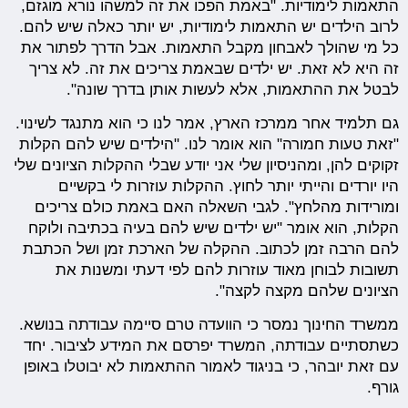
התאמות לימודיות. "באמת הפכו את זה למשהו נורא מוגזם,
לרוב הילדים יש התאמות לימודיות, יש יותר כאלה שיש להם.
כל מי שהולך לאבחון מקבל התאמות. אבל הדרך לפתור את
זה היא לא זאת. יש ילדים שבאמת צריכים את זה. לא צריך
לבטל את ההתאמות, אלא לעשות אותן בדרך שונה".
גם תלמיד אחר ממרכז הארץ, אמר לנו כי הוא מתנגד לשינוי.
"זאת טעות חמורה" הוא אומר לנו. "הילדים שיש להם הקלות
זקוקים להן, ומהניסיון שלי אני יודע שבלי ההקלות הציונים שלי
היו יורדים והייתי יותר לחוץ. ההקלות עוזרות לי בקשיים
ומורידות מהלחץ". לגבי השאלה האם באמת כולם צריכים
הקלות, הוא אומר "יש ילדים שיש להם בעיה בכתיבה ולוקח
להם הרבה זמן לכתוב. ההקלה של הארכת זמן ושל הכתבת
תשובות לבוחן מאוד עוזרות להם לפי דעתי ומשנות את
הציונים שלהם מקצה לקצה".
ממשרד החינוך נמסר כי הוועדה טרם סיימה עבודתה בנושא.
כשתסתיים עבודתה, המשרד יפרסם את המידע לציבור. יחד
עם זאת יובהר, כי בניגוד לאמור ההתאמות לא יבוטלו באופן
גורף.