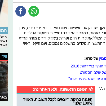
יקף שבדק את השפעות זיהום האוויר במפרץ חיפה, עניין
המומ
י. כאמור, במחקר המדובר נמצא כי תינוקות הנולדים
מתלבט
, הכולל את קריית חיים וקריית ביאליק, דרום מזרח קריית
רשימת
ר התעשייה, נולדים במשקלים נמוכים, ועם היקפי ראש
(מתעד
ווידי
גזין
של פרוגי:
ורף באזרחות 2016
 של עולם הספורט
וכה עד שמגשימים אותו"
כלל
לא הפעם הראשונה, ולא האחרונה:
מאחו
הפגנה בחיפה: "יוצאים לקבל תשובות. האוויר
100% שלנו"