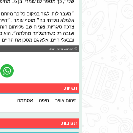
שלי״, כך מספר לנו עומרי, בן 16 מחיפה, שחולה במחלה מאז שהיה בן 3.
״מעבר לזה, לגור במקום כל כך מזוהם 
אלמלא נולדתי בה״ מוסף עומרי. ״היית
צרכה סיגריות, ואני חושב שלזיהום הזה
ועזבה רק כשהתגלתה מחלתה״. הוא סי
ובבעלי חיים, אלא גם מסכן את החיים 
© אבישג שאר-ישוב
תגיות
זיהום אוויר
חיפה
אסתמה
תגובות