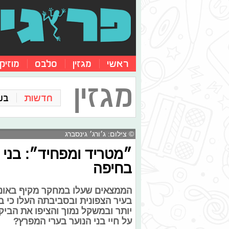
ראשי
מגזין
סלבס
מוזיק
מגזין
חדשות
בע
© צילום: ג׳ורג׳ גינסברג
״מטריד ומפחיד״: בני הנ
בחיפה
הממצאים שעלו במחקר מקיף באוני
בעיר הצפונית ובסביבתה העלו כי ב
יותר ובמשקל נמוך והציפו את הבי
על חיי בני הנוער בערי המפרץ?