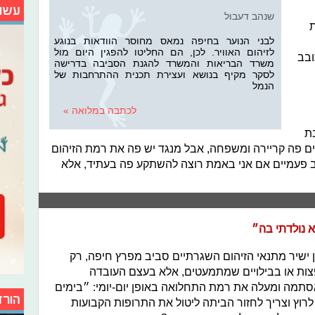
עשו
שנהב דעבול
ת
לבני הנוער בחיפה נמאס מחוסר הוודאות בנוגע
לזיהום האוויר. לכן, הם החליטו להפגין היום מול
ובב
משרד הבריאות והמשרד להגנת הסביבה בדרישה
לסקר מקיף בנושא ועצירת תכנית ההתרחבות של
הנמל
לכתבה במלואה »
ת
הקים פה קריירה ומשפחה, אבל מנגד יש פה את רמת הזיהום
וב פעמיים אם אני באמת רוצה להשתקע פה בעתיד, אלא
 נולדתי בה״
ן ישיר מתנאי הזיהום השגרתיים סביב מפרץ חיפה, רק
ות או בבילויים שמתמעטים, אלא בעצם העובדה
אסתמה ומעלה את רמת התחלואה באופן יום-יומי: ״בימים
הורד
 לרוץ וצריך לחזור הביתה ליטול את התרופות הקבועות