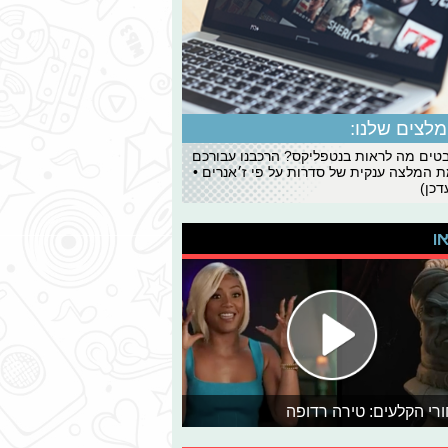
לצים שלנו:
ים מה לראות בנטפליקס? הרכבנו עבורכם
 המלצה ענקית של סדרות על פי ז׳אנרים •
כן)
או
רי הקלעים: טירה רדופה