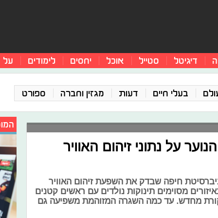
ה
דיגיטל
סטייל
אוכל
יחסים
לימודים
על 
ולם
בעלי חיים
דעות
מגזין וחברה
ספורט
המומ
וער על נתוני זיהום האוויר
ברסיטת חיפה שבדק את השפעת זיהום האוויר
איזורים מסוימים תינוקות נולדים עם ראשים קטנים
קורת מחדש. עד כמה השגרה המזוהמת משפיעה גם