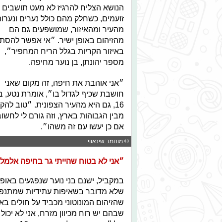
הנושא הצליח להרגיז לא מעט תושבים
זועמים, כשחלק מהם כולל נערים ונערו
מהעיר ומהאיזור, שמושפעים גם הם
מהזיהום באופן ישיר. ״אי אפשר להסת
באיזור הקריות בגלל הריח המחפיר״,
מספר יהונתן, בן נוער מחיפה.
״אני אוהבת את חיפה, זה מקום שאני
חושבת שכיף לגדול בו״, אומרת נטע, ב
16, גם היא מהעיר הצפונית. ״טוב ל
מבין הגבוהות בארץ, וזה גורם לי לחש
אם כן יעשו עם זה משהו״.
© מוחמד שינאווי
״אני לא בטוח שהייתי גר בחיפה אלמלא
במקביל, ישנם בני נוער שנפגעים באופ
שלא מדובר בשאיפות עתידיות שמתנפצ
שהזיהום המונוטוני מכביד על חולים ב
שבהם יש רוח מכיוון מזרח, אני לא יכול