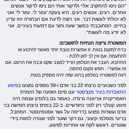
"הם ניסו להתקרב אליי ולדקור אותי הם ניסו לדקור אנשים
אחרים. רעים, אנשים רעים. היא צעקה 'עזור לי, עזור לי' ואני
לא יכולתי לעשות דבר. אני רוצה לדעת אם הבחורה הזו עדיין
בחיים. הסתובבתי במשך שעה וחצי עם דמעות בעיניים. אני
לא יודע מה לעשות".
המשטרה צייצה הנחיות לתושבים:
ברח למקום בטוח. זו אפשרות טובה יותר מאשר להיכנע או
להתעמת. אם אין לך לאן ללכת -
התחבא. העבר את הטלפון הנייד למצב שקט וכבה את הרטט. אם
זה אפשרי - חפש מקום מחסה.
דווח למשטרה בטלפון ברגע שזה יהיה מספיק בטוח.
לפני כשבועיים נרצחו 22 בני אדם ו-59 נוספים נפצעו ב
פיגוע
התאבדות בעיר מנצ'סטר
עם סיום הופעה של הזמרת
האמריקנית אריאנה גרנדה. כאמור גם בלונדון עצמה היה
פיגוע קטלני רק לפני כחודשיים. ב-22 במרס נרצחו חמישה בני
אדם ועשרות נפצעו בדריסה על גשר ווסטמינסטר. המחבל,
בריטי מוסלמי-קיצוני, גם דקר שוטר לפני שנורה למוות בידי
שוטרים. דאעש לקח אז אחריות לפיגוע.