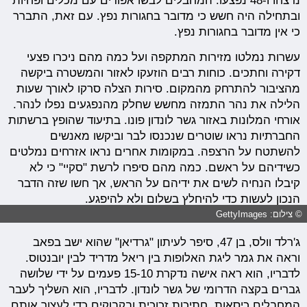
נרצחו ו-48 נפצעו. המחבלים לבשו אפודים עם מכלים ופחיות
ובתחילה היה חשש כי מדובר בחגורות נפץ. עם זאת, התברר
כי אין מדובר בחגורות נפץ.
עשרות נמלטו מזירות המתקפה ועל כמה מהם ניכרו פצעי
דקירה וחתכים. כוחות רבים הוזעקו לאזור והמשטרה ביקשה
מהציבור להתרחק מהמקום. סירות הצלה סרקו לאורך שעות
הלילה את נהר התמזה מחשש שחלק מהנפגעים נפלו לנהר.
אורחי המלונות באזור גשר לונדון פונו. בתיעוד שהופץ ברשתות
החברתיות נראו שוטרים שנכנסו לבר וביקשו מאנשים
להשתטח על הרצפה. במקומות אחרים נראו אזרחים נמלטים
כשידיהם על ראשם. כמה מהם סיפרו לרשת "סקיי" כי לא
קיבלו הנחיה לשים את ידיהם על הראש, אך חשו שזה הדבר
הנכון לעשות כדי להיחלץ בשלום ולא להיפגע.
© צילום: GettyImages
ג'רלד וולס, בן 47, סיפר לעיתון "גרדיאן" שהוא ישב בפאב
וראה את גמר ליגת האלופות בין ריאל מדריד לבין יובנטוס.
לדבריו, הוא ראה אישה נדקרת 15-10 פעמים על ידי שלושה
גברים בקצה הדרומי של גשר לונדון. לדבריו, הוא השליך לעבר
המחבלים כיסאות, חתיכות זכוכית ובקבוקים כדי לעצור אותם.