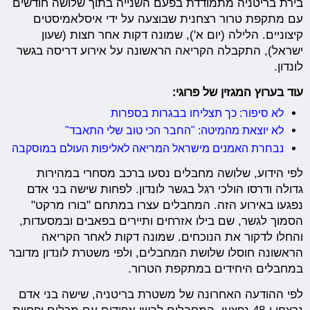
בירת בריטניה מתמודדת בפעם השנייה בתוך שלושה חודשים
עם מתקפת טרור רצחנית שבוצעה על ידי איסלאמיסטים
קיצוניים. הלילה (יום א'), שמונה דקות אחר חצות (שעון
ישראל), התקבלה הקריאה הראשונה על אירוע דריסה בגשר
לונדון.
עוד בערוץ המגזין של פרוגי:
לא סיפור: כך תצליחו בבגרות בספרות
לא יוצאת מהמיטה: "החבר הכי טוב שלי התאבד"
נבחרת האמנים מישראל המריאה לאליפות העולם במוסקבה
לפי הידוע, שלושה מחבלים נסעו ברכב מסחרי במהירות
גדולה ודרסו הולכי רגל בגשר לונדון. לפחות שישה בני אדם
נפגעו באירוע הזה. המחבלים עצרו במתחם "בורו מרקט"
הסמוך לגשר, שם בילו אזרחים ותיירים בפאבים ובמסעדות,
והחלו לדקור את הנוכחים. שמונה דקות לאחר הקריאה
הראשונה חוסלו שלושת המחבלים, ולפי משטרת לונדון מדובר
במחבלים היחידים במתקפת הטרור.
לפי ההודעה האחרונה של משטרת בריטניה, שישה בני אדם