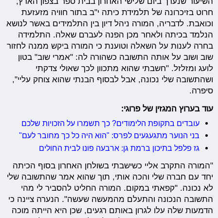
השיעור שנערך ביום שלישי האחרון בבית ספר בצפון הארץ,
חרוט בזיכרונה של תלמידת כיתה י"ב בתור חוויה מזעזעת
וכואבת. לדבריה, המורה ניהל דיון בין התלמידים באשר לנושא
הנלמד בכיתה ולאחר מכן הפנה לעברם שאלה. התלמידה
בחרה לענות על השאלה וטוענת כי המורה ביקש ממנה לחזור
שוב ושוב על אותה התשובה כשהורה לה: "אמרי שוב" בטון
לועג ומזלזל. "חשבתי שהוא מתכוון לכך שאולי צדקתי
ושהתשובה שלי נכונה, אבל לבסוף הבנתי שהוא צוחק עליי",
סיפרה.
עוד בערוץ המגזין של פרוגי:
עובדים בתקופת הלימודים? כך תשמרו על הזכויות שלכם
בני הנוער מתגעגעים לפרס: "הוא היה כל כך מחובר לעם"
גז פלפל בתיכון ברמת גן: ארבעה פונו לבית החולים
"המורה התקרב אליי כשישבתי בשולחן האחרון בסוף הכיתה
יחד עם חברה שלי והכה אותי, תוך שהוא אמר שהתשובה שלי
לא נכונה. "קפאתי במקום. המורה החליט להסביר לי מהי
התשובה הנכונה והתעלם מהמעשה שעשה". הנערה ציינה כי
הדמעות שלה עלו לגרון באותם רגעים, שכן היא הייתה מוכה