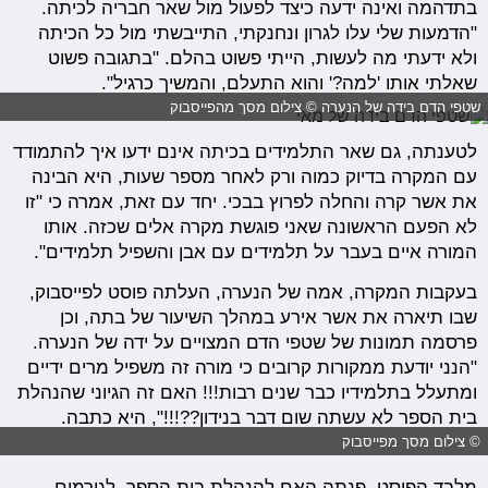
בתדהמה ואינה ידעה כיצד לפעול מול שאר חבריה לכיתה.
"הדמעות שלי עלו לגרון ונחנקתי, התייבשתי מול כל הכיתה
ולא ידעתי מה לעשות, הייתי פשוט בהלם. "בתגובה פשוט
שאלתי אותו 'למה?' והוא התעלם, והמשיך כרגיל".
שטפי הדם בידה של הנערה © צילום מסך מהפייסבוק
לטענתה, גם שאר התלמידים בכיתה אינם ידעו איך להתמודד
עם המקרה בדיוק כמוה ורק לאחר מספר שעות, היא הבינה
את אשר קרה והחלה לפרוץ בבכי. יחד עם זאת, אמרה כי "זו
לא הפעם הראשונה שאני פוגשת מקרה אלים שכזה. אותו
המורה איים בעבר על תלמידים עם אבן והשפיל תלמידים".
בעקבות המקרה, אמה של הנערה, העלתה פוסט לפייסבוק,
שבו תיארה את אשר אירע במהלך השיעור של בתה, וכן
פרסמה תמונות של שטפי הדם המצויים על ידה של הנערה.
"הנני יודעת ממקורות קרובים כי מורה זה משפיל מרים ידיים
ומתעלל בתלמידיו כבר שנים רבות!!! האם זה הגיוני שהנהלת
בית הספר לא עשתה שום דבר בנידון??!!!", היא כתבה.
© צילום מסך מפייסבוק
מלבד הפוסט, פנתה האם להנהלת בית הספר, לגורמים