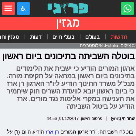
מגזין
חדשות
בעולם
בעלי חיים
דעות
מגזין וח
© צילום: Fotolia. אילוסטרציה
בוטלה השביתה בתיכונים ביום ראשון
ארגון המורים הודיע כי ישבית את הלימודים
בתיכונים ביום ראשון במחאה על תקיפת מורה.
מנכ"ל משרד החינוך הודיע ליו"ר הארגון רן ארז
כי ביום ראשון יובא לוועדת השרים חוק שיחמיר
את הענישה במקרי אלימות נגד מורים. ארז
הודיע על ביטול השביתה
שחר חי (ynet)
פרסום ראשון: 01/12/2017, 14:56
בוטלה השביתה: יו"ר ארגון המורים
רן ארז
הודיע היום (ו') על