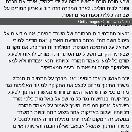
שבע הוכה מורה בראשו במוט על ידי תלמיד, איבד את הכרתו
ופונה לבית חולים. לאחר המקרה הזה הודיע ארגון המורים על
שביתה כללית וכעת האיום הוסר.
בוטלה השביתה © GettyImages
"לאור ההתחייבות הכתובה של משרד החינוך, אנו מודיעים על
ביטול השביתה", נכתב בהודעת הארגון. "אנו מודים למורי
ישראל על התמיכה הגורפת והסולידריות הרחבה. אנו מקווים
שבעתיד הקרוב תשכיל גם הסתדרות המורים לראות ולפעול
קודם כל למען מעמד המורה זכויותיו ותנאי עבודתו ולא למען
פוליטיקה קטנה ונשיאת חן בעיני המעסיקים.
יו"ר הארגון רן ארז הוסיף: "אני מברך על התחייבות מנכ"ל
משרד החינוך מהיום לבצע את החקיקה למיגור האלימות נגד
מורים כפי שדרש ארגון המורים ודורש ממשרד החינוך לפעול
ביד קשה ובנחישות נגד כל מי שפועל באלימות כלפי מורה
בישראל. ארגון המורים ימשיך לשמור על מעמד המורה
וזכויותיו ויעקוב באדיקות אחר ביצוע התחייבויות המשרד
בנושא, זה המקום לומר יותר ממילת תודה אחת למנכ״ל
משרד החינוך שמואל אבואב שגילה הבנה ורגישות ראויים