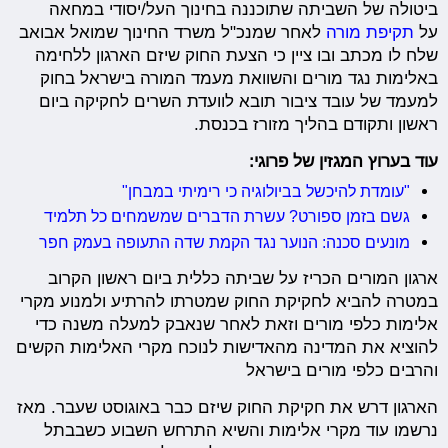
ביטולה של השביתה שתוכננה בחינוך העל/יסודי במחאה
על
תקיפת מורה
לאחר שמנכ"ל משרד החינוך שמואל אבואב
שלח לו מכתב ובו ציין כי הצעת החוק שיזם הארגון ללחימה
באלימות נגד מורים והשוואת מעמד המורה בישראל בחוק
למעמד של עובד ציבור תובא לוועדת השרים לחקיקה ביום
ראשון ותקודם בהליך מזורז בכנסת.
עוד בערוץ המגזין של פרוגי:
"עומדת להיכשל בביולוגיה כי רימיתי במבחן"
גשם בזמן ספורט? עשרת הדברים שמשמחים כל תלמיד
מונעים סכנה: הנוער נגד הקמת שדה התעופה בעמק חפר
ארגון המורים הכריז על שביתה כללית ביום ראשון הקרוב
במטרה להביא לחקיקת החוק שמטרתו להרתיע ולמנוע מקרי
אלימות כלפי מורים וזאת לאחר שנאבק למעלה משנה כדי
להוציא את המדינה מהאדישות לנוכח מקרי האלימות הקשים
והרבים כלפי מורים בישראל
הארגון דרש את חקיקת החוק שיזם כבר באוגוסט שעבר. מאז
נרשמו עוד מקרי אלימות והשיא התרחש השבוע כשבבתל