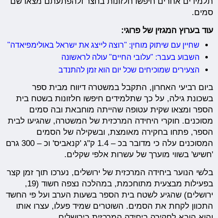
תלמידים אחרים חיפשו חלזונות בחצר ולהפתעתם מצאו שם
סמים.
עוד בערוץ המגזין של פרוגי:
שחיין עם שיתוק מוחין: "רוצה לייצג את ישראל באולימפיאדה"
השבוע בעבר: "עלובי החיים" עולה לראשונה
הצעירים שמוכיחים שכל יום הוא זמן להתנדב
ביום רביעי האחרון, התקבל במשטרה דיווח מבית ספר
בשכונת גילה, על כך שתלמידים חיפשו חלזונות בשטח בית
הספר ומצאו שקית עטופה שהייתה מוחבאת ובה סמים
מסוכנים. חוקרי היחידה המרכזית של המשטרה, שהגיעו לבית
הספר, פתחו בחקירה מאומצת, ובשקילה של הסמים
המסוכנים עלה כי מדובר בכ – 1.4 ק"ג 'קנאביס' וכ – 300 גרם
'חשיש' בשווי מוערך של עשרות אלפי שקלים.
בלשי הנוער ביחידה המרכזית של ירושלים, נערכו תוך זמן קצר
בפעילות מבצעית מתוחכמת, במהלכה נצפה חשוד (19,
ירושלים) שהגיע לשטח בית הספר בשעות הערב ועל פי החשד
התכוון לקחת את הסמים. השוטרים שמיד פעלו, עצרו אותו
והוא הובא לחקירה ביחידה המרכזית בירושלים.