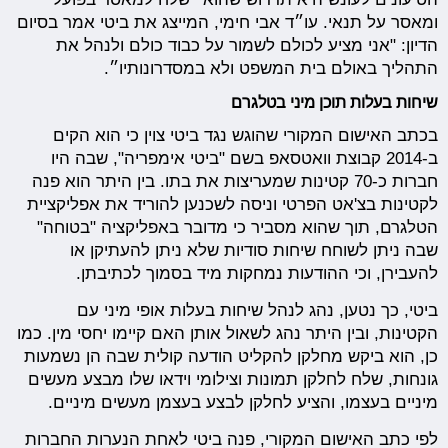
ומאסר על תנאי. עו״ד אבי חימי, המייצג את ביטי אמר בסיום
הדיון: "אני מציע לכולם לשמור על כבוד כולם ולנהל את
התהליך באולם בית המשפט ולא במסדרונותיו״.
שיחות בעלות תוכן מיני בטלגרם
בכתב האישום המקורי שהוגש נגד ביטי צוין כי הוא הקים
ב-2014 קבוצת וואטסאפ בשם "ביטי אימפריה", שבה היו
חברות כ-70 קטינות שמעריצות את בתו. בין היתר הוא פנה
לקטינות בצ'אט הפרטי וניסה לשכנען להוריד את אפליקציית
הטלגרם, תוך שהוא מסביר כי מדובר באפליקציה "בטוחה"
שבה ניתן לשוחח שיחות סודיות שלא ניתן להעתיקן או
להעבירן, וכי ההודעות נמחקות מיד בסמוך לכתיבתן.
ביטי, כך נטען, נהג לנהל שיחות בעלות אופי מיני עם
הקטינות, ובין היתר נהג לשאול אותן האם קיימו יחסי מין. כמו
כן, הוא ביקש מחלקן להקליט הודעה קולית שבה הן נשמעות
גונחות, שלח לחלקן תמונות וצילומי וידאו שלו מבצע מעשים
מיניים בעצמו, והציע לחלקן לבצע בעצמן מעשים מיניים.
לפי כתב האישום המקורי, פנה ביטי לאחת הנערות החברות