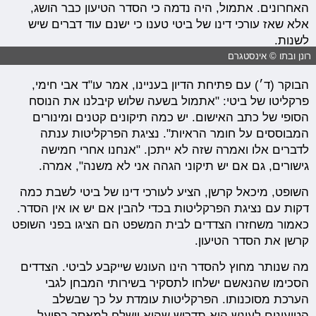
האחרונים. אתמול, היה נדמה כי הסדר הטיעון כבר הושג,
אלא שאז עורכי דינו של ביטי טענו כי ישנם עוד דברים שיש
לשנות.
רונן ובתו © אינסטגרם
הבוקר (ד׳) עם פתיחת הדיון בעניינו, אמר עו"ד אבי חימי,
פרקליטו של ביטי: "אתמול בשעה שלוש קיבלנו את הנוסח
הסופי של כתב האישום. יש כמה תיקונים קטנים ומינורים
המבוססים על חומר הראיות". נציגת הפרקליטות ענתה
לדברים אלו ואמרה שזה לא ייתכן. "אנחנו אחרי חמישה
גישורים, גם אם יש תיקוני הגהה אני לא משנה", אמרה.
השופט, מיכאל קרשן, הציע לעורכי דינו של ביטי לשבת כמה
דקות עם נציגת הפרקליטות בכדי להבין אם יש או אין הסדר.
כאמור משחזרו הצדדים לבית המשפט הם הציגו בפני השופט
קרשן את הסדר הטיעון.
מה שנותר מחוץ להסדר הינו העונש שייקבע לביטי. הצדדים
הסכימו שהנאשם ישלחו לתסקיר בשירותי המבחן לגבי
הערכת מסוכנותו. הפרקליטות עומדת על כך שבשלב
הטיעונים לעונש היא תדרוש שהוא יישלח למאסר בפועל