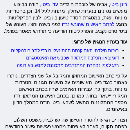
רונן ביטי
, אביה של כוכבת הילדים
עדי ביטי
, הודה בביצוע
מעשים מגונים בנערות שחלקן מתחת לגיל 14, וכן בהטרדות
מיניות. זאת, במסגרת הסדר טיעון בין ביטי לבין הפרקליטות
בנוגע
לכתב האישום שהוגש נגדו
לפני כשנה וחצי. העונש של
ביטי טרם נקבע, והפרקליטות הודיעה כי תדרוש מאסר בפועל.
עוד בערוץ המגזין של פרוגי:
בזכות הילדה: האם קנתה חנות נעליים כדי לתרום לנזקקים
דוגי צ'או: הכלבה המתוקה שכבש את האינסטגרם
רגע לפני: נבחרת המתנדבים מתכוננת למסע באירופה
על פי כתב האישום המתוקן והמקובל על שני הצדדים, נותרו
כאמור כנגד ביטי האישומים על מעשים מגונים והטרדות
מיניות. בתוך כך, עבירות האיומים שהיו בכתב האישום
המקורי יישארו בחוץ. כמו כן, בכתב האישום המתוקן ירדו
מספר המתלוננות מתשע לשבע. ביטי הודה במהלך הדיון
באישומים.
הצדדים הגיעו להסדר הטיעון שהוגש לבית משפט השלום
בפתח תקווה, לאחר לא פחות מחמש פגישות גישור בחודשים