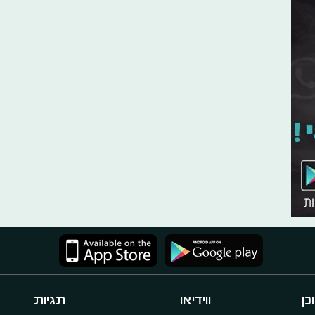
כן
ווידיאו
תגיות