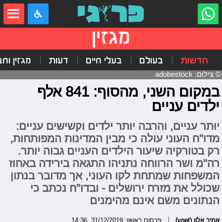
מגזין
חדשות
בעולם
בעלי חיים
דעות
מגזין וח
© צילום: adobestock
במקום השני, מהסוף: 841 אלף
ילדים עניים
יותר עניים, והרבה יותר ילדים וקשישים עניים:
מדו"ח העוני עולה כי מבין המדינות המפותחות,
רק בטורקיה שיעור הילדים העניים גבוה יותר.
רה"מ ושר הרווחה נתניהו התגאה בירידה באחוז
המשפחות שמתחת לקו העוני, אך מדובר בנתון
שכולל את מזרח ירושלים - ובדו"ח נכתב כי
הנתונים משם אינם מהימנים
אמיר אלון (ynet)
פרסום ראשון: 31/12/2019, 14:36