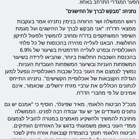
הפער המגדרי התרחב באחוז.
נתניהו: "מבקש לברך על ההישגים"
ראש הממשלה ושר הרווחה בנימין נתניהו אמר בעקבות
ממצאי הדו"ח: "אני מבקש לברך על ההישגים ועל מגמת
השיפור המשתקפים בדו"ח ומחויב להמשיך ולפעול לתיקון
החולשות. הבאנו לעלייה מהירה בהכנסות של כל פלחי
האוכלוסייה ובפרט לעלייה הדרמטית בשיעור של 6.9%
בהכנסת השכבות החלשות ביותר, שהביאו לירידה בשיעור
המשפחות העניות ובשיעור המשפחות העובדות העניות.
נמשיך לצמצם את העוני בכל שכבות האוכלוסייה ונפעל למען
הגדלת הקצבאות של אוכלוסיית הקשישים". נתניהו התייחס
לנתונים הכוללים את ערביי מזרח ירושלים, שכאמור, אינם
אמינים על פי מחברי הדו"ח.
מנכ"ל הביטוח הלאומי, מאיר שפיגלר, הוסיף כי "אמנם יש גם
נתונים מעודדים אך יש עוד עבודה רבה לפנינו. הממשלה
מחויבת להמשיך ולהשקיע מאמצים במטרה להוביל לצמצום
ממדי העוני באופן משמעותי בדגש על האזרחים הוותיקים.
הביטוח הלאומי תומך בהצמדת קצבאות אזרח ותיק לשכר