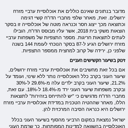
מדובר בנתונים שאינם כוללים את אוכלוסיית ערביי מזרח
ירושלים. זאת, מאחר שלפי מחברי הדו"ח קשיי דגימה
וכתוצאה מכך ייצוג חסר וכנראה מוטה של אוכלוסייה זו בסקר
הוצאות משקי בית 2018, אשר עליו מבוסס הדו"ח, הובילו
לעתים לתוצאות חריגות. מספר התצפיות של משפחות ערביי
מזרח ירושלים הגיע ל-87 בסקר הנוכחי לעומת 144 בשנה
שלפני כן, ירידה של קרוב למחצית ממספר התצפיות.
זינוק בשיעור הקשישים העניים
אם בכל זאת מחשיבים את אוכלוסיית ערביי מזרח ירושלים,
שיעור העוני בקרב כלל האוכלוסייה נותר ללא שינוי, ועומד על
21.2%, שיעור העוני בקרב ילדים עלה מ-29.6% ל-30%
ובקרב משפחות שיעור העוני ירד מ-18.4% ל-18%. עם זאת,
מחברי הדו"ח מדגישים כי "יש להתייחס בזהירות" לתוצאות
הללו, מאחר שההטיה הטכנית במדידת אוכלוסיית ערביי מזרח
ירושלים היא כנראה הסיבה המרכזית להן.
ישראל נמצאת במקום הרביעי מהסוף בשיעור העוני בכלל
האוכלוסייה בהשוואה למדינות המפותחות, כך שרמת העוני