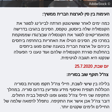
© AdobeStock
העימות בין סין לארצות הברית ממשיך:
כמה ימים לאחר שוושינגטון הורתה לבייג'ינג לסגור את
הקונסוליה שלה ביוסטון, טקסס, הסינים בהגיבו בדרישה
מהאמריקאים לסגור את הקונסוליה שבצ'נגדו שממוקמת
במרכז סין. הסינים הטילו את האחריות בהחרפה ביחסים
ביניהם על ארצות הברית בטענה שהם פגעו ביחסים
בהחלטת סגירת הקונסוליה שלהם ועוד טענו כי הפעולה
שנקטו היא תגובה לגיטימית.
יום שבת, 25.7.2020
צה"ל תוקף שוב בסוריה:
בלילה בין שישי לשבת, חיילי צה"ל תקפו מטרות בסוריה
הכוללות תצפית ואיסוף מידע ומודיעין בדרום סוריה. במהלך
התקיפה שני חיילי צה"ל נפגעו ופונו לטיפול בבית החולים.
דובר צה"ל אכן אישר את התקיפה. נתפלל לרפואה שלמה של
החיילים ולימים שקטים יותר.