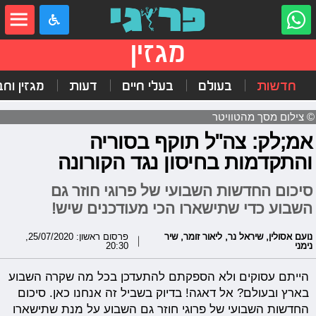
מגזין
חדשות
בעולם
בעלי חיים
דעות
מגזין וח
© צילום מסך מהטוויטר
אמ;לק: צה"ל תוקף בסוריה
והתקדמות בחיסון נגד הקורונה
סיכום החדשות השבועי של פרוגי חוזר גם
השבוע כדי שתישארו הכי מעודכנים שיש!
נועם אסולין
,
שיראל נר
,
ליאור זומר
,
שיר
פרסום ראשון: 25/07/2020,
נימני
20:30
הייתם עסוקים ולא הספקתם להתעדכן בכל מה שקרה השבוע
בארץ ובעולם? אל דאגה! בדיוק בשביל זה אנחנו כאן. סיכום
החדשות השבועי של פרוגי חוזר גם השבוע על מנת שתישארו