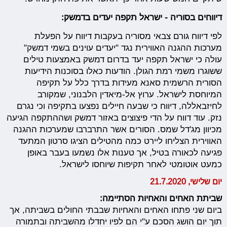
דיווחים בסוריה - ישראל תקפה יעדים בדמשק:
לפי דיווח גורם צבאי מסוריה בעקבות דיווח על הפעלת
מערכות ההגנה האווירית נגד "יעדים עוינים בשמי דמשק"
עולה כי ישראל תקפה יעד בדרום דמשק באמצעות טילים
ששוגרו משמי רמת הגולן. הודעות כאלו בסוכנות הידיעות
הסורית
הרשמית סאנא מעידות בדרך כלל על
תקיפה
המיוחסת לישראל
. ערוץ אל-מיאדין הלבנוני, שמקורב
לחיזבאללה, דיווח כי שבעה חיילים נפצעו בתקיפה וכי נגרם
נזק. עוד דווח על הדי פיצוצים באזור דמשק ושההתקפה הגיעה
מכיוון מג'דל שמס. הסורים אשר התרברבו שמערכות ההגנה
האווירית הצליחו ליירט כמה מהטילים הציגו סרטון המתעד
פגיעה לכאורה בטיל, אך טענות אלו נשמעו בעבר באופן
כמעט אוטומטי לאחר תקיפות שיוחסו לישראל.
יום שלישי, 21.7.2020
שביתת האחים והאחיות הסתיימה:
ביום שני פתחו האחים והאחיות שבבתי החולים בשביתה, אך
תוך יום הושג הסכם ע"י הם לפיו יחדלו מהשביתה ובתמורה