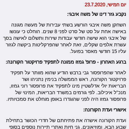
יום חמישי, 23.7.2020
נקבע גזר דינו של משה איבגי:
השחקן משה איבגי הורשע בשתי עבירות של מעשה מגונה
באישה אחת על סט של סרט לפני 8 שנים. הוחלט כי עונשו
של איבגי הוא שישה חודשי עבודות שירות ותשלום לאישה בסך
עשרת אלפים שקלים, זאת לאחר שהפרקליטות ביקשה לגזור
עליו 15 חודשי מאסר בפועל.
ברגע האחרון - פרופ' גמזו ממונה לתפקיד פרויקטור הקורונה:
לאחר שהפרופסור גבי ברבש הודיע שהוא מוותר על תפקיד
פרויקטור הקורונה, ראש הממשלה בנימין נתניהו ושר
הבריאות יולי אדלשטיין מינו לתפקיד את פרופסור רוני גמזו,
מנכ"ל איכילוב. לפי גורמים במשרד הבריאות, המינוי של
פרופסור גמזו היה לפני שהוגדרו באופן מוחלט את סמכויותיו.
אישורי ועדת הקורונה:
ועדת הקורונה אישרה את פתיחתם של חדרי הכושר בתחילת
שבוע הבא, ומוזיאונים, גני חיות ואתרי תיירות נוספים בסופי