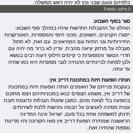
כלפיהם וטענו שבני גנץ לא יהיה ראש ממשלה.
© צילום: Fotolia
סגר בסוף השבוע:
הוחלט על ההגבלות החדשות שיהיו במהלך סוף השבוע:
ייסגרו הקניונים, השווקים, מכוני היופי והמספרות, האטרקציות
התיירותיות וגני החיות וגם המוזיאונים. עם זאת, לא תחול
מגבלה על מרחק יציאה מהבית. עדיין לא ברור מה יהיה עם
חדרי הכושר והמסעדות כי קיימים חילוקי דעות רבים בנושא
ולכן לפחות לביינתיים ההנחיה לגבי מסעדות היא כמו שהיה
עד עתה.
הותרו הופעות חיות במתכונת דרייב אין:
בעקבות פנייתם של האומנים הותרו הופעות חיות במתכונת
של דרייב אין, משמע הצופים יבואו במכוניותיהם ויצפו מתוכם
בהופעה בלי לצאת מהם, כמובן שיוטלו הגבלות כדוגמת חובת
עטית מסיכה לאנשים על הבמה והרשות ללכת לשירותים
תינתן למשפחה אחת בכל פעם, ישראל אינה המדינה
הראשונה שמתירה הופעת דרייב אין מאז הקורונה והיו מדינות
נוספות שהתירו זאת.