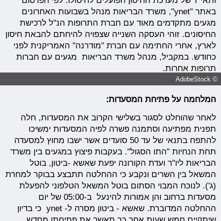
ותאי T של מערכת החיסון הפועלים לחיסולו. לפי הפרסום
באתר "ynet", משרד הבריאות מנהל בשבועות האחרונים
מגעים מתקדמים מאוד עם חברת התרופות הנ"ל לרכישת
החיסונים.
זוהי העסקה השנייה שצפויה להיחתם להבאת חיסון
לארץ, אחרי
החתימה
עם חברת "מודרנה" האמריקנית לפני
כחודש.
במקביל, מנהל משרד הבריאות מגעים עם חברות
תרופות אחרות.
© AdobeStock
המלחמה על פתיחת המסעדות:
לאחר שהוחלט לסגור בשלישי הקרוב את המסעדות, חלה
תפנית מפתיעה וסתמנה פשרה לפיה המסעדות ימשיכו
להתפח בתנאי של עד 50 סועדים אשר ישבו מחוץ למסעדה
תחת הנחיות "התו הסגול". בעקבות פיצוץ במגעים בין משרד
הבריאות ליו"ר ועדת הקורונה יפעת שאשא -ביטון, בוטל
המשאל בין השרים ונקבע כי ההחלטה תתבצע בבוקר למחרת
(ג'). לנוכח המבוי הסתום בוטל המשאל הטלפוני להפעלת
מסעדות ברחוב והן אמורות להינעל ב-05:00 של יום
ההחלטה המדוברת. שאשא - ביטון מסרה ל- ynet כי בדיון
שיתקיים חמש שעות אחר כך תאשר את פתיחתן מחדש.