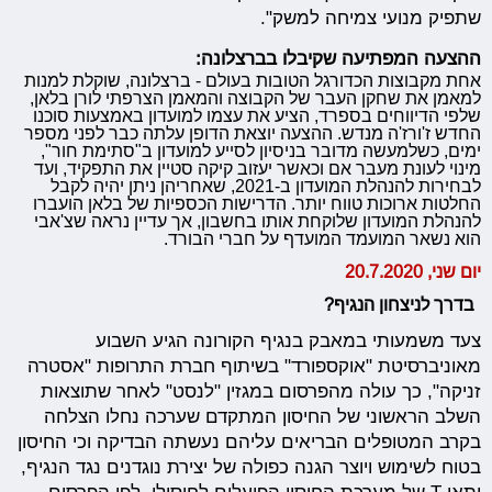
שתפיק מנועי צמיחה למשק".
ההצעה המפתיעה שקיבלו בברצלונה:
אחת מקבוצות הכדורגל הטובות בעולם - ברצלונה, שוקלת למנות
למאמן את שחקן העבר של הקבוצה והמאמן הצרפתי לורן בלאן,
שלפי הדיווחים בספרד, הציע את עצמו למועדון באמצעות סוכנו
החדש ז'ורז'ה מנדש.
ההצעה יוצאת הדופן עלתה כבר לפני מספר
ימים, כשלמעשה מדובר בניסיון לסייע למועדון ב"סתימת חור",
מינוי לעונת מעבר אם וכאשר יעזוב קיקה סטיין את התפקיד, ועד
לבחירות להנהלת המועדון ב-2021, שאחריהן ניתן יהיה לקבל
החלטות ארוכות טווח יותר. הדרישות הכספיות של בלאן הועברו
להנהלת המועדון שלוקחת אותו בחשבון, אך עדיין נראה שצ'אבי
הוא נשאר המועמד המועדף על חברי הבורד.
יום שני, 20.7.2020
בדרך לניצחון הנגיף?
צעד משמעותי במאבק בנגיף הקורונה הגיע השבוע
מאוניברסיטת "אוקספורד" בשיתוף חברת התרופות "אסטרה
זניקה", כך עולה מהפרסום במגזין "לנסט" לאחר ש
תוצאות
השלב הראשוני של החיסון המתקדם שערכה נחלו הצלחה
בקרב המטופלים הבריאים עליהם נעשתה הבדיקה וכי החיסון
בטוח לשימוש ויוצר הגנה כפולה של יצירת נוגדנים נגד הנגיף,