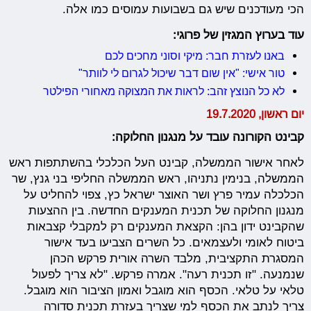
הכי מעודכנים שיש גם בשבועות עמוסים כמו אלה.
עוד בערוץ המגזין של פרוגי:
באנו לעזרת חבר: מיקי וסוני מחכים לכם
טור אישי: "אין שום דבר שיכול לגרום לי לוותר"
לא כל הנוצץ זהב: לראות את המצוקה מאחורי הפילטר
יום ראשון, 19.7.2020
קבינט הקורונה עובד על מנגנון החלוקה:
לאחר אישור הממשלה, קבינט העל הכלכלי בהשתתפות ראש
הממשלה, בנימין נתניהו, ראש הממשלה החליפי בני גנץ, שר
הכלכלה עמיר פרץ ושר האוצר ישראל כץ, צפוי להחליט על
מנגנון החלוקה של תכנית המענקים החדשה. בין ההצעות
שהקבינט ידון בהן: הקצאת המענקים רק למקבלי קצבאות
ביטוח לאומי ולעצמאים. כל השרים הצביעו בעד אישור
המסגרת התקציבית, מלבד השרה אורית פרקש הכהן
שנמנעה. "זו תכנית רעה". אמרה פרקש. "לא צריך לפעול
טלאי על טלאי. הכסף הוא מוגבל ואמון הציבור הוא מוגבל.
צריך לנתב את הכסף למי שצריך בעזרת תכנית סדורה