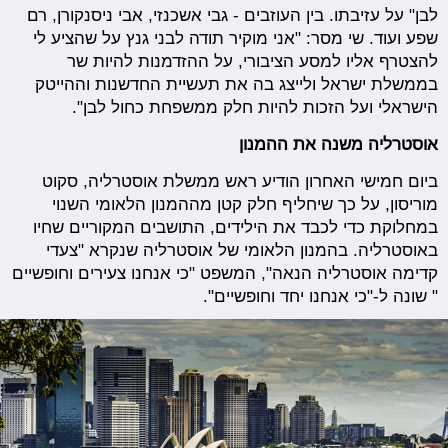
לבן" על עזיבתו. בין העוזבים - גבי אשכנזי, אבי ניסנקורן, רם
שפע ועוד. שי מסר: "אני מוקיר תודה לבני גנץ על שהציע לי
להצטרף אליו למסע הציבורי, על ההזדמנות להיות שר
בממשלת ישראל ולייצג בה את תעשיית החדשנות וההייטק
הישראלי ועל הזכות להיות חלק ממשפחת כחול לבן".
אוסטרליה משנה את ההמנון
ביום חמישי האחרון הודיע ראש ממשלת אוסטרליה, סקוט
מוריסון, על כך שיחליף חלק קטן מההמנון הלאומי השנוי
במחלוקת כדי לכבד את הילידים, התושבים המקוריים שחיו
באוסטרליה. בהמנון הלאומי של אוסטרליה שנקרא "צעדי
קדימה אוסטרליה הנאה", המשפט "כי אנחנו צעירים וחופשיים
" שונה ל-"כי אנחנו יחד וחופשיים".