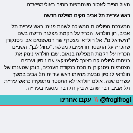
האולימפית לאסור השתתפות רוסיה באולימפיאדה.
ראש עיריית תל אביב מקים מפלגה חדשה
המערכת הפוליטית ממשיכה לשנות פניה: ראש עיריית תל
אביב, רון חולדאי, הכריז על הקמת מפלגה חדשה בשם
"הישראלים". אל חולדאי מצטרף שר המשפטים אבי ניסנקורן
שהכריז על התפטרותו ועזיבת מפלגת "כחול לבן". השניים
הכריזו על הקמת המפלגה בנאום, שבו חולדאי נימק את
כניסתו לפוליטיקה כצורך לפוליטיקאי עם ניסיון וערכים.
הצטרפות ניסנקורן תומכת בנקודת הערכים, בזמן שטענתו של
חולדאי לניסיון נובעת מהיותו ראש עיריית תל אביב במשך
עשרים שנה. אולם חולדאי לא התפטר מתפקידו כראש עיריית
תל אביב, דבר שהביא ביקורת רבה מסגניו בעירייה.
@frogifrogi
\\
עקבו אחרינו