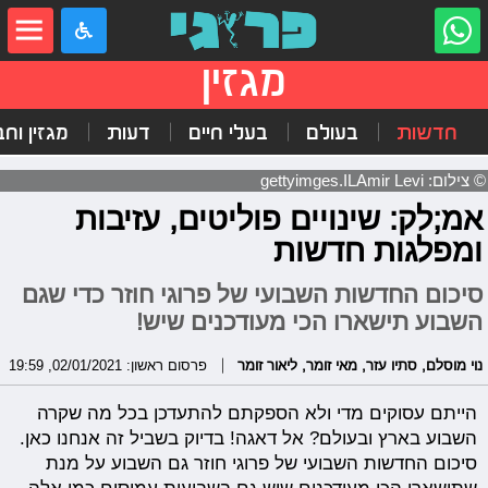
מגזין
חדשות
בעולם
בעלי חיים
דעות
מגזין וח
© צילום: gettyimges.ILAmir Levi
אמ;לק: שינויים פוליטים, עזיבות
ומפלגות חדשות
סיכום החדשות השבועי של פרוגי חוזר כדי שגם
השבוע תישארו הכי מעודכנים שיש!
נוי מוסלם
,
סתיו עזר
,
מאי זומר
,
ליאור זומר
פרסום ראשון: 02/01/2021, 19:59
הייתם עסוקים מדי ולא הספקתם להתעדכן בכל מה שקרה
השבוע בארץ ובעולם? אל דאגה! בדיוק בשביל זה אנחנו כאן.
סיכום החדשות השבועי של פרוגי חוזר גם השבוע על מנת