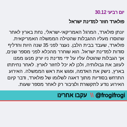
יום רביעי 30.12
פולארד חוזר למדינת ישראל
יונתן פולארד, המרגל האמריקאי-ישראלי, נחת בארץ לאחר
שהוסרו מעליו ההגבלות שהטילה הממשלה האמריקאית.
פולארד, שעבד בבית הלבן. נעצר לפני 35 שנה היות והדליף
סודות למדינת ישראל. הוא שוחרר מהכלא לפני מספר שנים,
אך הגבלות שהוטלו עליו על ידי מדינת ניו יורק מנעו ממנו
לעזוב את גבולותיה, ולכן לא יכל לחזור לארץ. לאחר נחיתתו
בארץ, נישק את האדמה, ופגש את ראש הממשלה. האירוע
התרחש בסודיות מתוך דאגה לשלומו של פולארד, ודבר קיום
האירוע נודע לתקשורת ולציבור רק לאחר מספר שעות.
@frogifrogi
\\
עקבו אחרינו