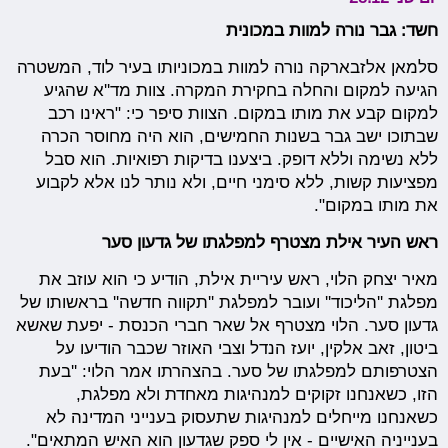
חשד: גבר נורה למוות במכונית
סלמאן אלזבארקה נורה למוות במכוניותו בעיר לוד, המשטרה
הגיעה למקום והחלה בחקירת המקרה. צוות מד''א שהגיע
למקום קבע את מותו במקום. הצוות סיפר כי: "ראינו רכב
שבתוכו ישב גבר בשנות החמישים, הוא היה מחוסר הכרה
ללא נשימה וללא דופק. ביצענו בדיקות רפואיות. הוא סבל
מפציעות קשות, ללא סימני חיים, ולא נותר לנו אלא לקבוע
את מותו במקום".
ראש העיר אילת מצטרף למפלגתו של גדעון סער
מאיר יצחק הלוי, ראש עיריית אילת, הודיע כי הוא עוזב את
מפלגת ''הליכוד'' ועובר למפלגת ''תקווה חדשה'' בראשותו של
גדעון סער. הלוי מצטרף אל שאר חברי הכנסת - יפעת שאשא
ביטון, זאב אלקין, יועז הנדל וצבי האוזר שכבר הודיעו על
הצטרפותם למפלגתו של סער. בהצהרתו אמר הלוי: ''בעת
הזו, כשאנחנו זקוקים למנהיגות מאחדת ולא מפלגת,
כשאנחנו מייחלים למנהיגות שתעסוק בענייני המדינה לא
בענייניה האישיים - אין לי ספק שגדעון הוא האיש המתאים".