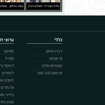
טליה עובדיה - מעלים זיכרון
עומר נודלמן - מעלים 
כללי
ערוצי תו
דברו איתנו
מוזיקה
מי אנחנו
סטייל
הצטרפו אלינו
דיגיטל ו
פרסום לבני נוער
לימודים
יחסים וא
על מדים
בידור וס
מגזין וחד