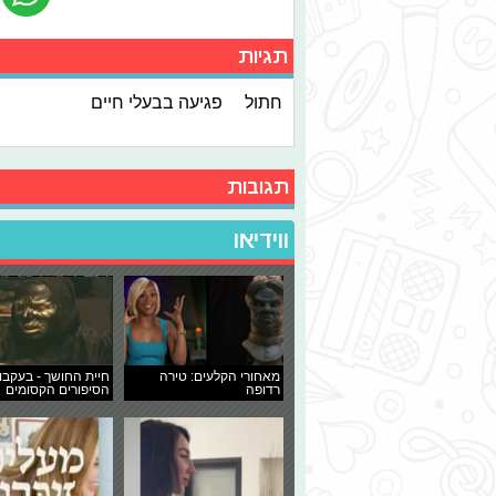
תגיות
חתול
פגיעה בבעלי חיים
תגובות
ווידיאו
מאחורי הקלעים: טירה
חיית החושך - בעקבו
רדופה
הסיפורים הקסומים