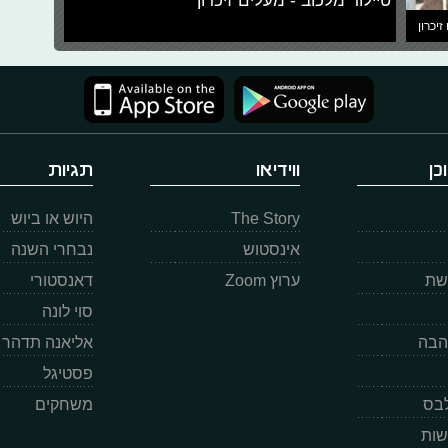
טיילור מלכוב - מעלים זיכרון
זיכרון
כן
ווידיאו
תגיות
The Story
היוש או ביוש
אינסטוש
נבחרי השנה
רשת
ערוץ Zoom
דאנסטורי
סוי לונה
הבה
אליאנה תדהר
פסטיגל
לבס
משחקים
שות