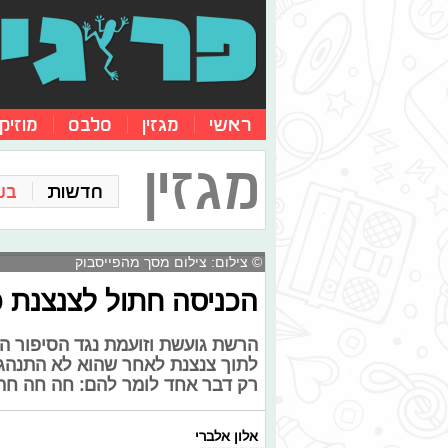
ראשי
מגזין
סלבס
מוזיק
מגזין
חדשות
בע
© צילום: צילום מסך מהפייסבוק
הכניסה חתול לצנצנת כ
הרשת גועשת וזועמת נגד הסיפור ה
לתוך צנצנת לאחר שהוא לא התנהג כ
רק דבר אחד לומר להם: חה חה חה
אלון אלברי