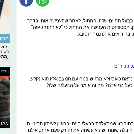
בבעל החיים שלה, החתול, לאחר שהענישה אותו בדרך
ן. הסטודנטית הענישה את החתול כי "לא התנהג יפה"
 בה רואים אותו נמחץ וסובל.
המומ
מתלבט
רשימת
(מתעד
ל בביה"ס
ווידי
 נראה כועס ולא מרגיש בנוח עם המצב אליו הוא נקלע,
ו כעל בני אדם? מה זה אומר על הבעלים שלו?
מאחו
ר כזו שמתעללת בבעלי חיים. בראיון לעיתון הסיני, ה-
תה דרכי הובלה שונות ושהיא עשתה את זה רק פעם אחת, אולם