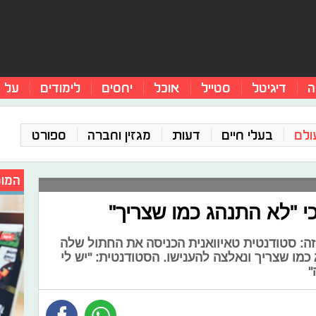
ה
דיגיטל
סטייל
אוכל
יחסים
לימודים
על 
ולם
בעלי חיים
דעות
מגזין וחברה
ספורט
המומ
י "לא התנהג כמו שצריך"
זה: סטודנטית טאיוואנית הכניסה את החתול שלה
מו שצריך ונאלצה להענישו. הסטודנטית: "יש לי
"