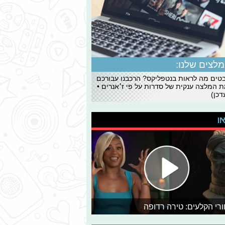
לצים שלנו:
ים מה לראות בנטפליקס? הרכבנו עבורכם
 המלצה ענקית של סדרות על פי ז׳אנרים •
כן)
או
רי הקלעים: טירה רדופה