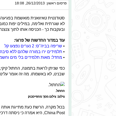
פרסום ראשון: 26/12/2013, 18:08
סטודנטית טאיוואנית מואשמת בפגיעה 
לא שגרתית ואלימה, במילים יפות כמוב
ובעקבות כך - הכניסה אותו לתוך צנצנת,
עוד במדור החדשות של פרוגי:
•
שריפה בביה"ס: 2 נערים נפצעו קל
•
תלמידים ירו במורה שלהם ללא סיבה
•
מחדל: מאות תלמידים בלי מים וחשמ
כפי שניתן לראות בתמונה, החתול קיקי,
שבנינו, לא באשמתו. מה זה אומר עלינ
החתול.
צילום: צילום מסך מהפייסבוק
בכול מקרה, הרשת כעת מתייגת אותה בתו
China Post, היא אמרה כי ניס