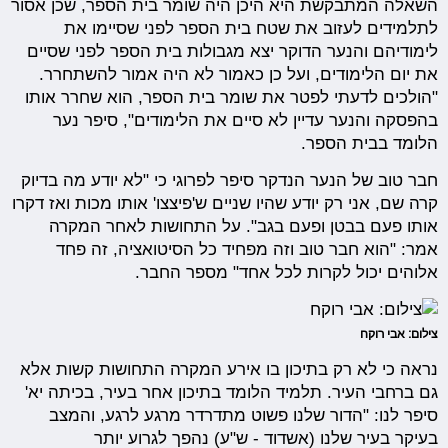
השאלה המתבקשת היא היכן היה שומר בית הספר, שכן אסור
לתלמידים לעזוב את שטח בית הספר לפני שסיימו את
לימודיהם והנער הדוקר יצא מגבולות בית הספר לפני שסיים
את יום הלימודים, ועל כן כאמור לא היה אמור להשתחרר.
"הולכים לדעתי לפטר את שומר בית הספר, הוא שחרר אותו
בהפסקה והנער עדיין לא סיים את הלימודים", סיפר נער
הלומד בבית הספר.
חבר טוב של הנער הנדקר סיפר לפרוגי כי "לא יודע מה בדיוק
קרה שם, אני רק יודע שהיו שניים ש'פיצצו' אותו מכות ואז דקרו
אותו פעם בבטן ופעם בגב". על התחושות לאחר המקרה
אמר: "הוא חבר טוב וזה מפחיד כל הסיטואציה, זה פחד
אלוהים יכול לקרות לכל אחד" מספר החבר.
צילום: אבי רוקח
נראה כי לא רק בתיכון בו אירע המקרה התחושות קשות אלא
גם ברחבי העיר. תלמיד הלומד בתיכון אחר בעיר, בכיתה יא'
סיפר לנו: "הדור שלנו פשוט מתדרדר מרגע לרגע, והמצב
בעיקר בעיר שלנו (אשדוד - ש"ע) נהפך לגרוע יותר