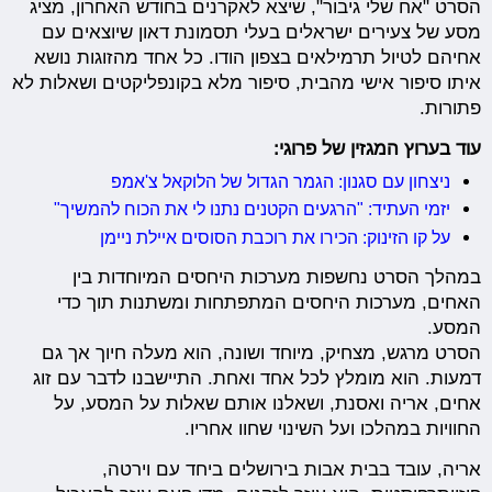
הסרט "אח שלי גיבור", שיצא לאקרנים בחודש האחרון, מציג
מסע של צעירים ישראלים בעלי תסמונת דאון שיוצאים עם
אחיהם לטיול תרמילאים בצפון הודו. כל אחד מהזוגות נושא
איתו סיפור אישי מהבית, סיפור מלא בקונפליקטים ושאלות לא
פתורות.
עוד בערוץ המגזין של פרוגי:
ניצחון עם סגנון: הגמר הגדול של הלוקאל צ'אמפ
יזמי העתיד: "הרגעים הקטנים נתנו לי את הכוח להמשיך"
על קו הזינוק: הכירו את רוכבת הסוסים איילת ניימן
במהלך הסרט נחשפות מערכות היחסים המיוחדות בין
האחים, מערכות היחסים המתפתחות ומשתנות תוך כדי
המסע.
הסרט מרגש, מצחיק, מיוחד ושונה, הוא מעלה חיוך אך גם
דמעות. הוא מומלץ לכל אחד ואחת. התיישבנו לדבר עם זוג
אחים, אריה ואסנת, ושאלנו אותם שאלות על המסע, על
החוויות במהלכו ועל השינוי שחוו אחריו.
אריה, עובד בבית אבות בירושלים ביחד עם וירטה,