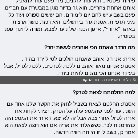
פיזיותרפיסטית. הוא עוזר לזקנים, מדי פעם עוזר להאכיל
אותם ארוחת צהריים. הוא גר בדיור מוגן במבשרת עם חברים.
פעם בשבוע יש להם יום לימודים, הם עושים ספורט ועוד כל
מיני תרפיות. אסנת גרה בירושלים והיא רכזת כושר ארצית
בארגון "אחריי", ארגון הכנה של נוער לצבא, ומורה לחינוך גופני
בסוסיה.
מה הדבר שאתם הכי אוהבים לעשות יחד?
אריה: אני הכי אוהב שאנחנו הולכים לטייל יחד בהודו.
אסנת: אנחנו מאוד אוהבים ללכת לסרטים, ללכת לטייל, אבל
בעיקר אנחנו הכי נהנים להיות ביחד.
© צילום: באדיבות היי ג'וד הפקות
למה החלטתם לצאת לטרק?
אסנת: החלטנו לצאת בשביל לחזק את הקשר שלנו אחד עם
השני. עוד לפני שהמסע עלה על הפרק, רציתי לקחת את
אריה לטיול אחרי צבא אבל זה לא יצא, ראיתי את המסע הזה
כהזדמנות לכך. כששאלתי את אריה אם הוא רוצה לצאת הוא
אמר כן, בשבילו זו הייתה חוויה חדשה.