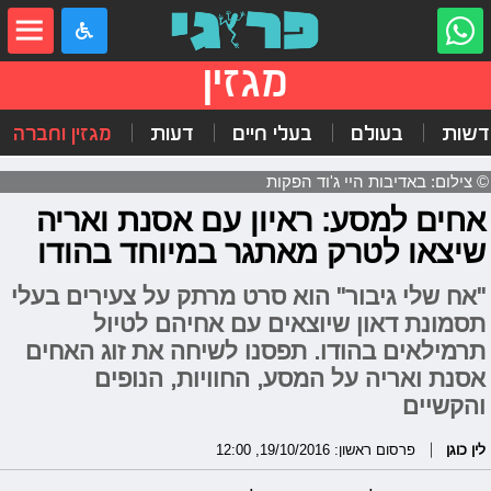
מגזין
דשות
בעולם
בעלי חיים
דעות
מגזין וחברה
© צילום: באדיבות היי ג'וד הפקות
אחים למסע: ראיון עם אסנת ואריה
שיצאו לטרק מאתגר במיוחד בהודו
"אח שלי גיבור" הוא סרט מרתק על צעירים בעלי
תסמונת דאון שיוצאים עם אחיהם לטיול
תרמילאים בהודו. תפסנו לשיחה את זוג האחים
אסנת ואריה על המסע, החוויות, הנופים
והקשיים
לין כוגן
פרסום ראשון: 19/10/2016, 12:00