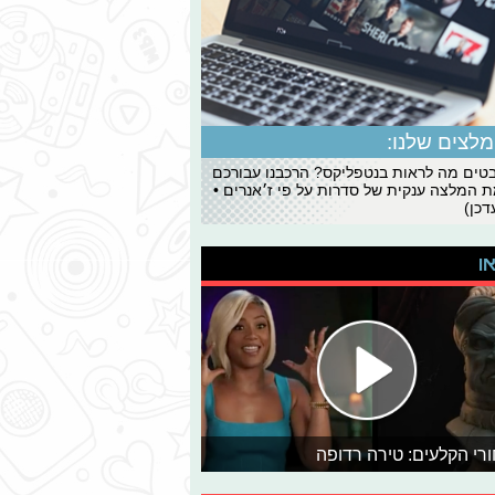
לצים שלנו:
ים מה לראות בנטפליקס? הרכבנו עבורכם
 המלצה ענקית של סדרות על פי ז׳אנרים •
כן)
או
רי הקלעים: טירה רדופה