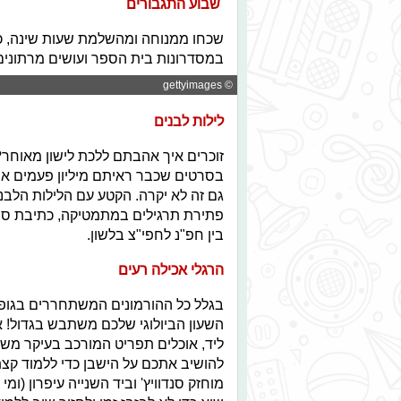
שבוע התגבורים
שכחו ממנוחה ומהשלמת שעות שינה, כ
במסדרונות בית הספר ועושים מרתונים
© gettyimages
לילות לבנים
זוכרים איך אהבתם ללכת לישון מאוחר?
בסרטים שכבר ראיתם מיליון פעמים או
גם זה לא יקרה. הקטע עם הלילות הלבני
פתירת תרגילים במתמטיקה, כתיבת סיכ
בין חפ"נ לחפי"צ בלשון.
הרגלי אכילה רעים
בגלל כל ההורמונים המשתחררים בגופ
השעון הביולוגי שלכם משתבש בגדול!
ליד, אוכלים תפריט המורכב בעיקר משו
להושיב אתכם על הישבן כדי ללמוד קצ
מוחזק סנדוויץ' וביד השנייה עיפרון (ו