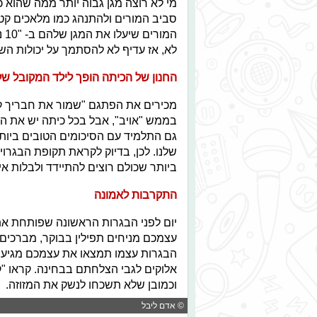
מי לא רוצה מגן גבוה יותר ממה שהוא 
סביב המורים ולהתנהג כמו מלאכים ק
המ
לא, אז עדיף לא להסתמך על יכולות ה
החנון של הכיתה הופך לילד המקובל ש
מכירים את הפתגם "שמור את חבריך קרו
בממש "אויב", אבל בכל כיתה יש את הת
גם התלמיד עם הסיכומים הטובים ביותר
שלנו. לכן, בדיוק לקראת תקופת הבגרו
ביותר שכולם רוצים להתיידד ולבלות אי
התקרבות לאמונה
יום לפני הבגרות הראשונה שפותחת א
עצמכם מניחים תפילין בבוקר, מברכים 
הבגרות עצמו תמצאו את עצמכם מגיעים
אלוקים לגבי הצלחתם בבחינה. קראו "ק
וכמובן שלא תשכחו לנשק את המזוזה.
© אדם ליבל