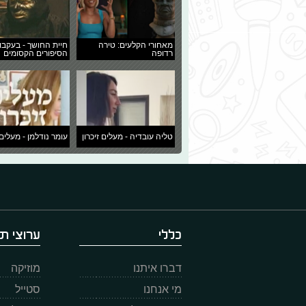
מאחורי הקלעים: טירה
חיית החושך - בעקבו
רדופה
הסיפורים הקסומים
טליה עובדיה - מעלים זיכרון
עומר נודלמן - מעלים 
כללי
ערוצי תו
דברו איתנו
מוזיקה
מי אנחנו
סטייל