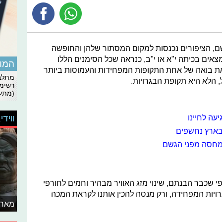
ם, הציפורים נכנסות למקום המסתור שלהן והחופשה
אים בכיתה י"א או י"ב, כנראה שכל הסימנים הללו
המומ
 בואה של אחת התקופות המפחידות והעמוסות ביותר
מתלבט
 הלא היא תקופת הבגרויות.
רשימת
(מתעד
ה לחיינו
ווידי
 בארץ נחשפים
למחסה מפני הגשם
י שכבר הבנתם, שינוי מזג האוויר מבהיר וחמים לחורפי
ויות המפחידה, ורק מנסה להכין אותנו לקראת המכה
מאחו