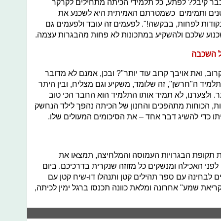
כבר קיבל? לפתע, כל תלמידי הכיתה מתחילים לקרקר
טנים ותמימים כשמטרתם האמיתית היא לשכנע את
ורים שיעלו את המגן שלהם ב- "10 נקודות לפחות, בבקשה!". לפעמים זה עובד ולפעמים גם
שכנוע שלכם ולהשקיע במתכונות לא פחות מהבגרות עצמה.
ל השכבה
ב, ואת אויבך קרוב עוד יותר"? ובכן, אמנם לא מדובר
למיד ה"חרשן", זה שלומד, משקיע וגם מצליח, ובין היתר
. ולצערנו, לא תמיד אותו התלמיד הוא החבר הכי טוב
יות, הכוחות מתהפכים והחנון של הכיתה נהפך לילד הנחשק
תו כדי להשיג דבר אחד – את הסיכומים המעולים שלו.
ת תקופת הבגרויות העמוסה והמלחיצה, תמצאו את
לפני האכילה ומנשקים כל מזוזה שנקרית בדרכיכם. ביום
 לבחינה עם ספר תהילים קטן ותנהלו דו-שיח קטן עם
ריאת שמע" אחרונה ומלאת כוונה תכנסו ברגל ימין לכיתה,