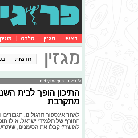
ראשי
מגזין
סלבס
מוזיק
מגזין
חדשות
בע
© צילום: gettyimages
התיכון הופך לבית השנ
מתקרבת
לאחר אינספור תרגולים, תגבורים 
החורף של תלמידי ישראל. אילו תופע
לאושר? קבלו את הסימנים, שיתריעו