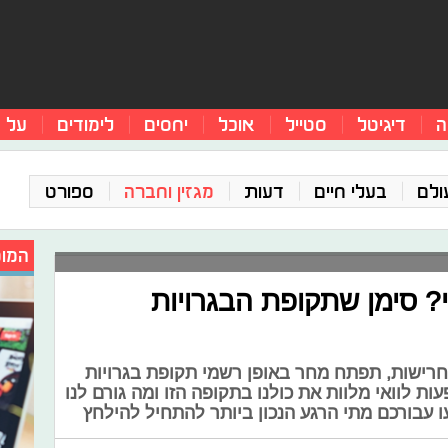
ה
דיגיטל
סטייל
אוכל
יחסים
לימודים
על 
ולם
בעלי חיים
דעות
מגזין וחברה
ספורט
המומ
י? סימן שתקופת הבגרויות
וחרישות, תפתח מחר באופן רשמי תקופת בגרויות
ות לוואי מלוות את כולנו בתקופה הזו ומה גורם לנו
 עבורכם מתי הרגע הנכון ביותר להתחיל להילחץ