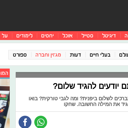
ה
דיגיטל
סטייל
אוכל
יחסים
לימודים
על 
ולם
בעלי חיים
דעות
מגזין וחברה
ספורט
המומ
 יודעים להגיד שלום?
רכים לשלום ביפנית? ומה לגבי טורקית? בואו
גיד את המילה החשובה. שחקו