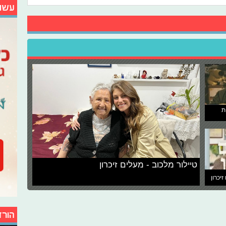
עשו
ת
טיילור מלכוב - מעלים זיכרון
זיכרון
הורד