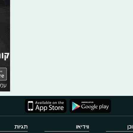
כן
ווידיאו
תגיות