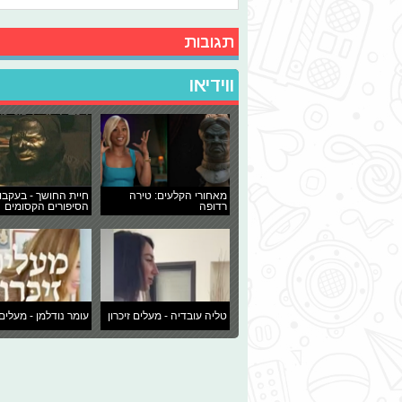
תגובות
ווידיאו
מאחורי הקלעים: טירה
חיית החושך - בעקבו
רדופה
הסיפורים הקסומים
טליה עובדיה - מעלים זיכרון
עומר נודלמן - מעלים 