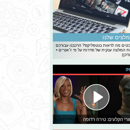
לצים שלנו:
ים מה לראות בנטפליקס? הרכבנו עבורכם
 המלצה ענקית של סדרות על פי ז׳אנרים •
כן)
או
רי הקלעים: טירה רדופה