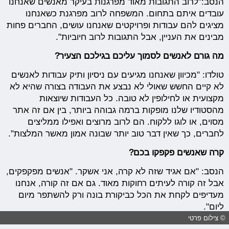
הנסב:"לרוב התגובות מאוד מפרגנות בעיקר מאנשים שאנחנו
עובדים איתם בתחום. המשפחה לרוב מפרגנת כשאנחנו
מציגים להם עבודות ופרויקטים שאנחנו עושים, החברים פחות
מבינים את העניין, אבל התגובות לרוב חיוביות".
מה גורם לאנשים לסמוך עליכם בגילכם הצעיר?
טולדו: "מכיוון שאנחנו מגיעים עם ניסיון ותיק עבודות לאנשים
לא קיים החשש שאולי לא נבצע את העבודה בצורה שהיא לא
מקצועית או לחילופין לא טובה. כל העבודות שיוצאות
מהסטודיו שלנו מופקות ברמה גבוהה ביותר, בין אם זה אתר
מסוים, או לוגו ללקוח. הם לרוב מרוצים ואפילו ממליצים
לחברים, כך שאין דבר טוב יותר שבונה אמון מאשר המלצות".
קרה שאנשים פקפקו בכם?
הנסב: "אם אגיד שזה לא קרה, אני אשקר. "אנשים מפקפקים,
אבל זה קורה לעיתים רחוקות מאוד. גם אם זה קורה, אנחנו
מעדיפים לקחת את הכל כביקורת בונה ורק להשתפר מיום
ליום".
© צילום פרטי