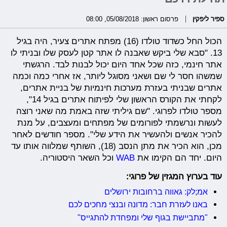
ספיר ליפקין
פרסום ראשון: 05/08/2018, 08:00
הכול החל כשדוד טולדו (16) מפתח אתרים צעיר, היה בגיל
13. "סבא שלי ביקש שאבנה לו אתר קטן לעסק שלו ובניתי לו
אתר חינמי, כזה שכל אחד היום יכול לבנות לבד. הרגשתי
שמשהו חסר לי שם ושאני מסוגל ליותר, אז אחרי כמה וכמה
אתרים שבניתי בעזרת מערכות חינמיות של בניית אתרים,
לקחתי את הקורס הראשון שלי לפיתוח אתרים בגיל 14",
מספר טולדו לפרוגי. "שם גיליתי שזה באמת מה שאני רוצה
לעשות ונרשמתי לפורומים של מפתחים ומעצבים, על מנת
להכיר אנשים ולהעשיר את הידע שלי". מספר חודשים לאחר
מכן, הוא הכיר את מתן הנסב (18), השותף שמלווה אותו עד
היום. יחד הם הקימו את
WAB
וכל השאר היסטוריה.
עוד בערוץ המגזין של פרוגי:
אמ;לק: גאווה ברחובות ירושלים
באנו לעזרת חבר: מדונה ובנצי מחכים לכם
"מתביישת בגוף שלי ומפחדת להתגייס"