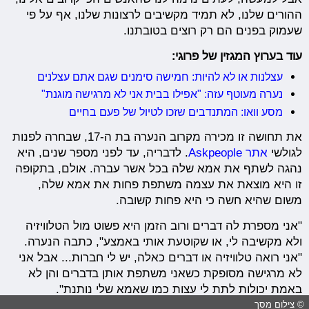
ההורים שלנו, לא תמיד מקשיבים לרצונות שלנו, אף על פי
שעמוק בפנים הם רק רוצים בטובתנו.
עוד בערוץ המגזין של פרוגי:
עצלנות או לא להיות: חמישה סימנים שגם אתם עצלנים
נערה מעוטף עזה: "אפילו בבית אני לא מרגישה מוגנת"
מסע וואו: המתנדבים שזכו לטיול של פעם בחיים
את תחושה זו מכירה מקרוב הנערה בת ה-17, שבחרה לפנות
לגולשי
אתר Askpeople
. לדבריה, עד לפני מספר שנים, היא
נהגה לשתף את אמא שלה בכל אשר עברה. אולם, בתקופה
זו היא מוצאת את עצמה משתפת פחות את אמא שלה,
משום שהיא חשה כי היא פחות קשובה.
"אני מספרת לה דברים ורוב הזמן היא פשוט מול הטלוויזיה
ולא מקשיבה לי, או שקוטעת אותי באמצע", כתבה הנערה.
"אני רואה טלוויזיה או דברים כאלה, יש לי חברות... אבל אני
לא מרגישה מסופקת כשאני משתפת אותן בדברים והן לא
באמת יכולות לתת לי עצות כמו שאמא שלי נותנת".
© צילום מסך