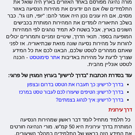
מורה נהיגה מפורסם באחד האזורים בארץ היה שואל את
התלמידים שלו אם הם יודעים את מהירות הנסיעה באזור
מסוים, אם היו עונים נכון היה אומר להם: "יופי, תנו גז". כבר
בשלב התיאוריה לומדים את המהירות המותרת בכבישים
השונים בארץ, אבל בשטח לא תמיד נוהגים לפי המהירות
המופיעה בספר. תנאי הדרך, שינויים זמניים ותמרורים יכולים
להורות על מהירות נסיעה שונה מזאת שבתיאוריה. אז לפני
שאתם ממהרים לטסט שלכם, הבאנו לכם את כל המידע
שצריך לדעת על מהירות באדיבות
אתר סימוטסט
- הכנה
לטסט אונליין מהבית.
עוד בסדרת הכתבות "בדרך לרישיון" בערוץ המגזין של פרוגי:
בדרך לרישיון: כך תעברו את הטסט בדרום ובצפון
בדרך לרישיון: הטיפים שיעזרו לכם לעבור טסט במרכז
בדרך לרישיון: איך לנהוג בצמתים?
דרך עירונית
כל תלמיד מתחיל לומד דבר ראשון שמהירות הנסיעה
המותרת בדרך עירונית היא 50 קמ"ש. מורי הנהיגה חורטים
את המידע הזה בראש של התלמידים במהלך השיעורים,