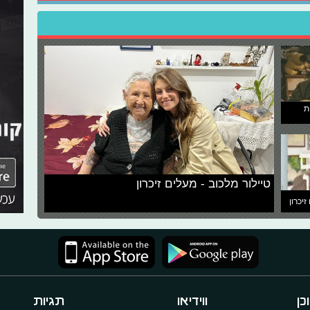
ת
טיילור מלכוב - מעלים זיכרון
זיכרון
כן
ווידיאו
תגיות