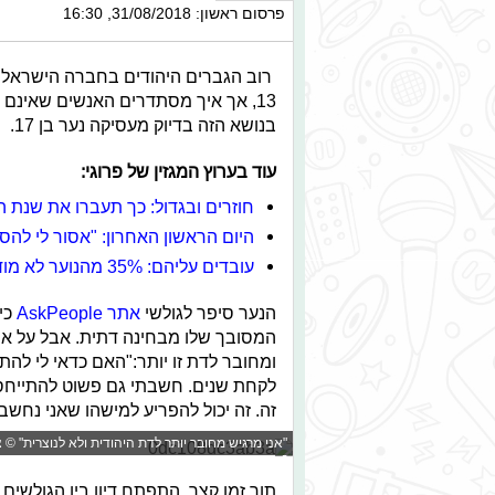
פרסום ראשון: 31/08/2018, 16:30
רוב הגברים היהודים בחברה הישראלית
13, אך איך מסתדרים האנשים שאינם
בנושא הזה בדיוק מעסיקה נער בן 17.
עוד בערוץ המגזין של פרוגי:
חוזרים ובגדול: כך תעברו את שנת 
היום הראשון האחרון: "אסור לי להס
עובדים עליהם: 35% מהנוער לא מודע לזכויות שלו בעבודה
הנער סיפר לגולשי
אתר AskPeople
כי
המסובך שלו מבחינה דתית. אבל על אף 
ומחובר לדת זו יותר:"האם כדאי לי להת
לקחת שנים. חשבתי גם פשוט להתייחס ל
זה. זה יכול להפריע למישהו שאני נחשב 
"אני מרגיש מחובר יותר לדת היהודית ולא לנוצרית" © 
תוך זמן קצר, התפתח דיון בין הגולשים 