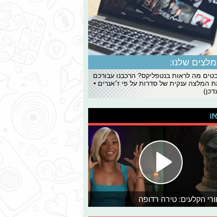
לצים שלנו:
ים מה לראות בנטפליקס? הרכבנו עבורכם
 המלצה ענקית של סדרות על פי ז׳אנרים •
כן)
או
רי הקלעים: טירה רדופה