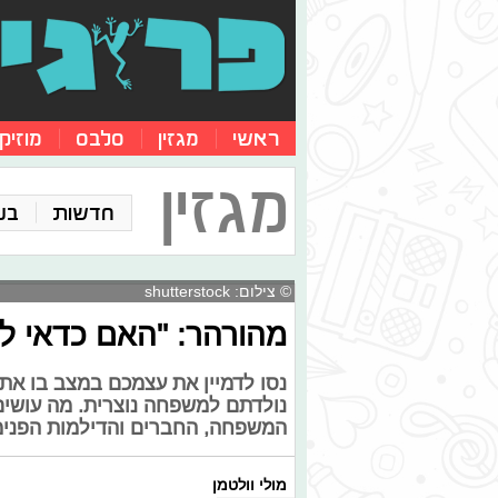
ראשי
מגזין
סלבס
מוזיק
מגזין
חדשות
בע
© צילום: shutterstock
מהורהר: "האם כדאי לה
נסו לדמיין את עצמכם במצב בו את
נולדתם למשפחה נוצרית. מה עושים
המשפחה, החברים והדילמות הפנימ
מולי וולטמן