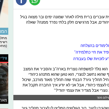
 עוברים ברית מילה לאחר שמונה ימים ובר מצווה בגיל
 יהודים, אבל מרגישים חלק בלתי נפרד ממנה? שאלה
המומ
מתלבט
רשימת
הלימודים בהצלחה
(מתעד
פיד את חיי כתלמידה"
ווידי
 הוא נולד למשפחה נוצרית בארה"ב והסביר את המצב
שהוא נחשב לנוצרי, הוא טוען שהוא מתנהג כיהודי
חיל תהליך גיור? הבנתי שזה תהליך מאוד מורכב, שיכול
עצמי כיהודי, אבל אני לא יודע איך החברה תקבל את
נוצרי אבל מגדיר את עצמי יהודי?"
צילום מסך
מאחו
שהגיבו לנער. רוב הגולשים המליצו לו לעבור תהליך גיור