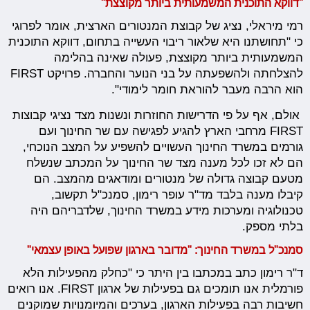
"דווקא התוכנית המשמעותית ביותר מקוצצת"
רמי מיראלי, נציג של קבוצת המנטורים הארצית, אומר לפרוגי
כי "תחושתנו היא שלאור ריבוי העשייה בתחום, דווקא התוכנית
המשמעותית ביותר מקוצצת, פעולה שאינה בהלימה
להצלחתה ולהשפעתה על בני הנוער והחברה. פרויקט FIRST
הוא הרבה מעבר להוראת חומר לימודי".
אולם, אף על פי הדרישות החוזרות ונשנות מצד נציגי קבוצות
FIRST מרחבי הארץ להגיע לפגישה עם שר החינוך ועם
גורמים במשרד החינוך העשויים להשפיע על המצב הנוכחי,
הם לא זכו לכל מענה מצד שר החינוך על המכתב שנשלח
מטעם קבוצה גדולה של מנטורים ומודאגים מהמצב. הם
קיבלו מענה בלבד מד"ר עופר רימון, סמנכ"ל תקשוב,
טכנולוגיה ומערכות מידע במשרד החינוך, שלדבריהם היה
בלתי מספק.
סמנכ"ל במשרד החינוך: "מדובר בארגון שפועל באופן עצמאי"
ד"ר רימון כתב במכתבו בין היתר כי "כחלק מהפעילות הלא
פורמלית אנו תומכים גם בפעילות של ארגון FIRST. אנו רואים
חשיבות רבה בפעילות הארגון, בערכים והמיומנויות שמוקנים