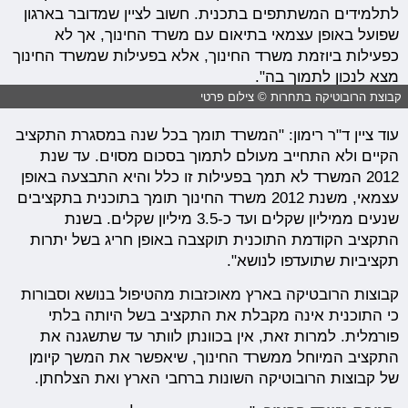
לתלמידים המשתתפים בתכנית. חשוב לציין שמדובר בארגון
שפועל באופן עצמאי בתיאום עם משרד החינוך, אך לא
כפעילות ביוזמת משרד החינוך, אלא בפעילות שמשרד החינוך
מצא לנכון לתמוך בה".
קבוצת הרובוטיקה בתחרות © צילום פרטי
עוד ציין ד"ר רימון: "המשרד תומך בכל שנה במסגרת התקציב
הקיים ולא התחייב מעולם לתמוך בסכום מסוים. עד שנת
2012 המשרד לא תמך בפעילות זו כלל והיא התבצעה באופן
עצמאי, משנת 2012 משרד החינוך תומך בתוכנית בתקציבים
שנעים ממיליון שקלים ועד כ-3.5 מיליון שקלים. בשנת
התקציב הקודמת התוכנית תוקצבה באופן חריג בשל יתרות
תקציביות שתועדפו לנושא".
קבוצות הרובטיקה בארץ מאוכזבות מהטיפול בנושא וסבורות
כי התוכנית אינה מקבלת את התקציב בשל היותה בלתי
פורמלית. למרות זאת, אין בכוונתן לוותר עד שתשגנה את
התקציב המיוחל ממשרד החינוך, שיאפשר את המשך קיומן
של קבוצות הרובוטיקה השונות ברחבי הארץ ואת הצלחתן.