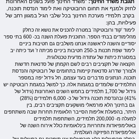
תגובת משרד החינוך:
"משרד החינוך פועל בשנים האחרונות
לחזק ולמנף את תחום הרובוטיקה ואת לימוד הנדסת תוכנה,
בקרב תלמידי מערכת החינוך בכל שלבי הגיל במגוון רחב של
פעילויות, בהן:
לימוד 'קוד ורובוטיקה' במטרה להכניס את נושא זה כחלק
מהלימודים בבתי הספר. התוכנית פועלת השנה בכ- 600 בתי ספר
יסודיים והשנה לראשונה אנחנו משלבים גם חטיבות ביניים
לימוד שפת תכנות ב-250 חטיבות ביניים מכיתה ז' ועד כיתה יב
במסגרת כיתות של עתודה מדעית טכנולוגית.
הקצאה של תקציבים רבים לשם הקמתן של סדנאות חדשות
ולצורך שדרוג סדנאות קיימות בתחומים של רובוטיקה והנדסת
תוכנה. הנתונים מדברים בעד עצמם, חל גידול יפה במספר
התלמידים שלומדים במגמות אלה. כך למשל במגמת רובוטיקה יש
גידול של 1,700 תלמידים בחמש השנים האחרונות (גידול של
41%) ובהנדסת תוכנה גידול של כ- 6,000 תלמידים (28%)
גם בחינוך הלא פורמאלי מושקעים תקציבים רבים, בין
היתר, בהפעלת אליפות הסייבר הלאומית תחרות שבה משתתפים
למעלה מ- 200,000 תלמידים, השתתפות תלמידים
באולימפיאדות ותחרויות בינלאומיות כולל אירוח השנה של
אולימפיאדת הפיזיקה העולמית.
כחלק מהפעילות הלא פורמאלית אנו תומכים גם בפעילות של