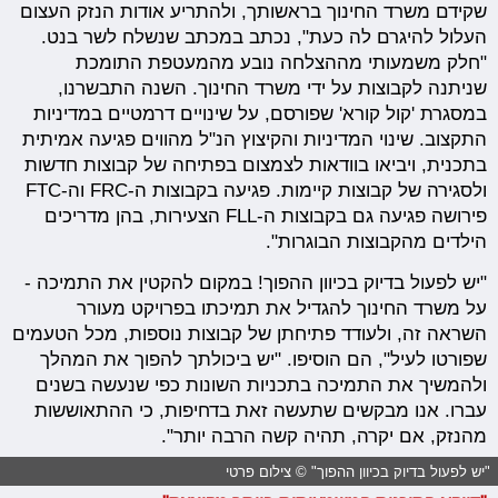
שקידם משרד החינוך בראשותך, ולהתריע אודות הנזק העצום
העלול להיגרם לה כעת", נכתב במכתב שנשלח לשר בנט.
"חלק משמעותי מההצלחה נובע מהמעטפת התומכת
שניתנה לקבוצות על ידי משרד החינוך. השנה התבשרנו,
במסגרת 'קול קורא' שפורסם, על שינויים דרמטיים במדיניות
התקצוב. שינוי המדיניות והקיצוץ הנ"ל מהווים פגיעה אמיתית
בתכנית, ויביאו בוודאות לצמצום בפתיחה של קבוצות חדשות
ולסגירה של קבוצות קיימות. פגיעה בקבוצות ה-FRC וה-FTC
פירושה פגיעה גם בקבוצות ה-FLL הצעירות, בהן מדריכים
הילדים מהקבוצות הבוגרות".
"יש לפעול בדיוק בכיוון ההפוך! במקום להקטין את התמיכה -
על משרד החינוך להגדיל את תמיכתו בפרויקט מעורר
השראה זה, ולעודד פתיחתן של קבוצות נוספות, מכל הטעמים
שפורטו לעיל", הם הוסיפו. "יש ביכולתך להפוך את המהלך
ולהמשיך את התמיכה בתכניות השונות כפי שנעשה בשנים
עברו. אנו מבקשים שתעשה זאת בדחיפות, כי ההתאוששות
מהנזק, אם יקרה, תהיה קשה הרבה יותר".
"יש לפעול בדיוק בכיוון ההפוך" © צילום פרטי