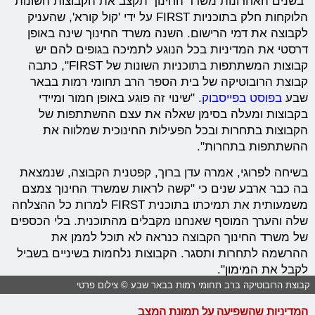
"בשנים האחרונות משרד החינוך תקצב את הקבוצות השונות
הלוקחות חלק בתוכניות FIRST על ידי 'קול קורא', שהעניק
לקבוצה את דמי הרישום. השנה משרד החינוך שינה באופן
דרסטי את המדיניות בכל הנוגע לתמיכה בגופים להם יש
קבוצות המשתתפות בתוכניות השונות של FIRST", כתבה
קבוצת הרובוטיקה של בית הספר הרב תחומי רמות בבאר
שבע
בפוסט בפייסבוק
. "שינוי זה פוגע באופן חמור ומיידי
בקבוצות ומעלה בסימן שאלה את עצם ההשתתפות של
הקבוצות בתחרות ובכל הפעילות החינוכית שמלווה את
ההשתתפות בתחרות".
בשיחה לפרוגי, אמרה עדן ברוך, קפטנית הקבוצה, שנמצאת
בה כבר ארבע שנים כי "קשה לראות שמשרד החינוך צמצם
משמעותית את תמיכתו בתוכנית FIRST למרות כל ההצלחה
שלה והערך המוסף שאנחנו מקבלים מהתוכנית. בלי הכספים
של משרד החינוך הקבוצה כנראה לא תוכל לממן את
ההרשמה לתחרות ותסגר. הקבוצות נלחמות בשיניים בשביל
לקבל את המימון".
קבוצת הרובוטיקה ברב תחומי רמות בבאר שבע © צילום פרטי
המדיניות שהשפיעה על תמונת המצב