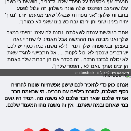
הנערה אף מספרת על הפחד שלה. לדבריה, חוששת כי כשהן
יגלו שהמצב הפיננסי שלה שונה משלהן, זה עלול לפגוע
בחברות שלהן: "אני מפחדת שבגלל שאני ממעמד יותר 'נמוך'
יהיה בינינו שוני והן ירימו גבה כשיבינו שאני לא כמוהן".
אחת הגולשות ענתה לשאלתה ונתנה לה עצה: "הייתי במצב
שלך ואני מבינה את ההרגשה אבל תאמיני לי שתהיי גאה
בעצמך ובמשפחה שלך תמיד ! לא משנה כמה כסף יש לכם
יש דברים שכסף לא יכול לקנות .... אל תתביישי להגיד שאת
לא יכולה לבזבז הרבה , זה בסדר אם הן חברות שלך באמת
הן יבינו אותך .ואם לא , הפסד שלהן".
אילוסטרציה © צילום: sutterstock
אנחנו כאן כדי להזכיר לכם שישנן אפשרויות שונות להרוויח
כסף משלכם, לטובת בילויים עם חברים. מי שבאמת חבר
אמיתי שלכם ישאר חבר שלכם לא משנה מה. תמיד היו גאים
במי שאתם ובמה שאתם, אין זה משנה מהו המעמד שלכם.