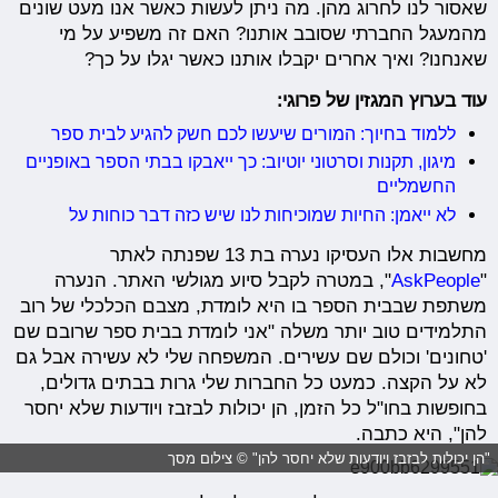
שאסור לנו לחרוג מהן. מה ניתן לעשות כאשר אנו מעט שונים
מהמעגל החברתי שסובב אותנו? האם זה משפיע על מי
שאנחנו? ואיך אחרים יקבלו אותנו כאשר יגלו על כך?
עוד בערוץ המגזין של פרוגי:
ללמוד בחיוך: המורים שיעשו לכם חשק להגיע לבית ספר
מיגון, תקנות וסרטוני יוטיוב: כך ייאבקו בבתי הספר באופניים
החשמליים
לא ייאמן: החיות שמוכיחות לנו שיש כזה דבר כוחות על
מחשבות אלו העסיקו נערה בת 13 שפנתה לאתר
"
AskPeople
", במטרה לקבל סיוע מגולשי האתר. הנערה
משתפת שבבית הספר בו היא לומדת, מצבם הכלכלי של רוב
התלמידים טוב יותר משלה "אני לומדת בבית ספר שרובם שם
'טחונים' וכולם שם עשירים. המשפחה שלי לא עשירה אבל גם
לא על הקצה. כמעט כל החברות שלי גרות בבתים גדולים,
בחופשות בחו"ל כל הזמן, הן יכולות לבזבז ויודעות שלא יחסר
להן", היא כתבה.
"הן יכולות לבזבז ויודעות שלא יחסר להן" © צילום מסך