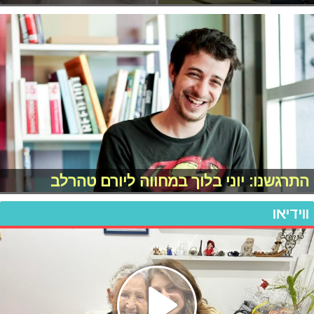
התרגשנו: יוני בלוך במחווה ליורם טהרלב
ווידיאו