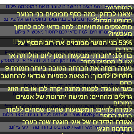
בשורת הסתיו: המותגים הנחשבים שוברים את
המוסכמה
יצאנו לבדוק: כמה כסף מבזבזים בני הנוער
בחופש הגדול?
מתאפקים ומרוויחים: למה כדאי לכם לחסוך
מעכשיו?
איך לחסוך מגיל צעיר? כל הטיפים והשיטות!
53% בני הנוער מבזבזים את רוב הכסף על
בגדים
בת 16: "חברתי מבקשת המון ליום הולדתה אך
אין לי מספיק כסף"
נערה רצחה את חברתה הטובה ביותר תמורת 9
מליון דולר
תתחילו לחסוך: הוצאות כספיות שכדאי להתחשב
בהם
בעד או נגד: לקנות מתנה יקרה לבן או בת הזוג
בולנטיין
גדולים מהחיים: חמישה יתרונות של אנשים
נמוכים
למידה לחיים: המקצועות שהיינו שמחים ללמוד
בבית הספר
אגודת הידידים של איגי חוגגת שנה בערב
התרמה חגיגי