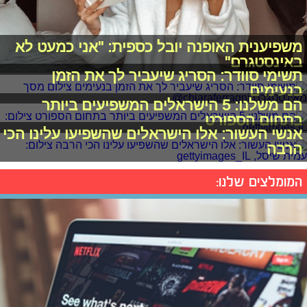
משפיענית האופנה יובל כספית: "אני כמעט לא
באינסטגרם"
תשימי סוודר: הסריג שיעביר לך את הזמן
בנעימים
הם משלנו: 5 הישראלים המשפיעים ביותר
בתחום הספורט
אנשי העשור: אלו הישראלים שהשפיעו עלינו הכי
הרבה
המומלצים שלנו: