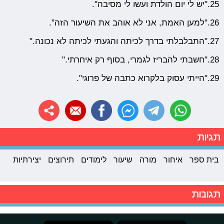
25."יש לי יום הולדת ועשו לי מסיבה".
26."למען האמת, אני לא אוהב את השיעור הזה".
27."התבלבלתי בדרך לכיתה והגעתי לכיתה לא נכונה."
28."חשבתי להבריז לגמרי, בסוף רק איחרתי."
29."הייתי עסוק בלקרוא כתבה של פרוגי".
תגיות
בית ספר
איחור
מורה
שיעור
לימודים
תירוצים
יצירתיות
תגובות