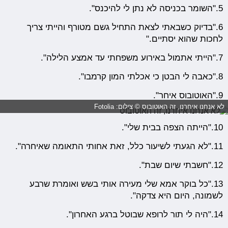
5."השומר בכניסה לא נתן לי להיכנס".
6."בדיוק כשבאתי לצאת התחיל גשם מטורף והייתי צריך
לחכות שהוא יסתיים."
7."הייתי אתמול באירוע משפחתי עד אמצע הלילה".
8."כאבה לי הבטן כי אכלתי המון קרמבו".
9."האוטובוס איחר".
לא אנחנו איחרנו, זה האוטובוס © צילום: Fotolia
10."הייתה הצפה בבית שלי".
11."לא הגעתי לשיעור כלל, זאת אחותי התאומה שאיחרה".
12."חשבתי שיום שבת".
13."כל בוקר אמא שלי מעירה אותי בשש ואומרת שרבע
לשמונה, היום היא צדקה".
14."היה לי תור לרופא שבוטל ברגע האחרון".