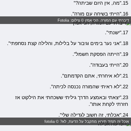
15."מה, אין היום שביתה?"
16."הייתי בשיחה עם מורה".
דיברתי עם המורה, הכי אמין © צילום: Fotolia
17."ישנתי".
18."אני נער בימים וגיבור על בלילות, והלילה קצת נסחפתי".
19."הייתה הפסקת חשמל".
20."הייתי בעבודה".
21."לא איחרתי, אתם הקדמתם".
22."לא ראיתי שהמורה נכנסה לכיתה".
23."יצאתי ובאמצע הדרך גיליתי ששכחתי את הילקוט אז
חזרתי לקחת אותו".
24."אכלתי, זה חשוב לגדילה שלי".
אוכל זה תמיד תירוץ מתקבל על הדעת, לא? © fotolia