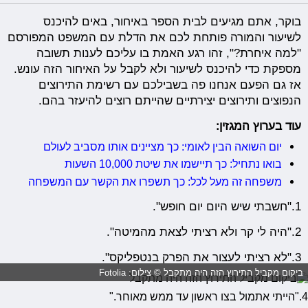
בוקר, אתם מגיעים לבית הספר באיחור, באים להיכנס
לשיעור והמורה פותחת לכם את הדלת עם המשפט המפורסם
"למה איחרת?", זהו רגע האמת בו עליכם לענות תשובה
מספקת כדי להיכנס לשיעור ולא לקבל על האיחור הזה עונש.
אז גם הפעם אנחנו פה בשבילכם עם רשימת התירוצים
הנפוצים ותירוצים יצירתיים שהייתם רוצים להיעזר בהם.
עוד בערוץ המגזין:
יום השואה הבין לאומי: כך מציינים אותו מסביב לעולם
בואו נתחיל: כך תיישמו את שיטת 10,000 השעות
משפחה זה מעל לכל: כך תשפרו את הקשר עם המשפחה
1.
"חשבתי שיש היום יום חופש".
2."היה לי קר ולא רציתי לצאת מהמיטה".
3."לא רציתי לעצור את הפרק בנטפליקס".
ביקום מקביל התירוץ הזה היה מתקבל © צילום: Fotolia
4."הייתי אתמול בצו ראשון עד ממש מאוחר."