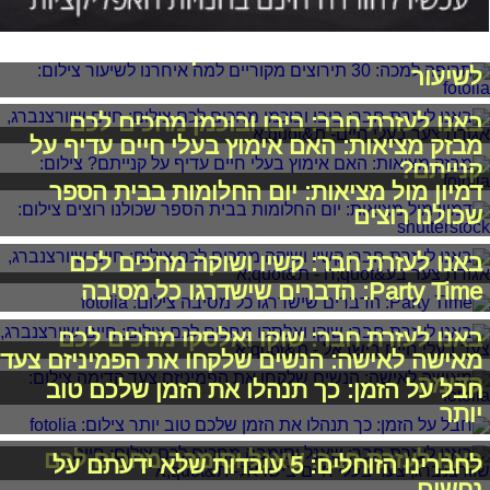
תרופה למכה: 30 תירוצים מקוריים למה איחרנו
לשיעור
באנו לעזרת חבר: ביבו ובוכמן מחכים לכם
מבזק מציאות: האם אימוץ בעלי חיים עדיף על
קנייתם?
דמיון מול מציאות: יום החלומות בבית הספר
שכולנו רוצים
באנו לעזרת חבר: קשיו ושוקה מחכים לכם
Party Time: הדברים שישדרגו כל מסיבה
באנו לעזרת חבר: שוקו ואלסקו מחכים לכם
מאישה לאישה: הנשים שלקחו את הפמיניזם צעד
קדימה
חבל על הזמן: כך תנהלו את הזמן שלכם טוב
יותר
באנו לעזרת חבר: שאנל וסימבה מחכים לכם
לחברינו הזוחלים: 5 עובדות שלא ידעתם על
נחשים