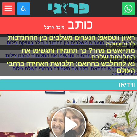
כותב
מיכל ארבל
הזמן מתקתק: 20 מטרות שהצבנו לעצמנו ל2020
ראיון ווטסאפ: הנערים משלבים בין ההתנדבות
לרובוטיקה
מתייאשים מהר? כך תתמידו ותגשימו את
החלומות שלכם
נא להתלבש בהתאם: תלבושת האחידה ברחבי
העולם
ווידיאו