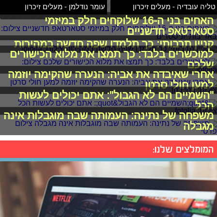
טליה עובדיה - מעלים זיכרון
עומר נודלמן - מעלים זיכרון
האחים בני ה-16 שלוקחים חלק במיזמי
סטארטאפ חדשניים
קניין תרבותי: כך תלמדו שפה חדשה במהירות
למוכשרים בלבד: כך תמצו את מלוא הכישורים
שלכם
אחרי שאיבדה את אביה: הנערה שהקימה יוזמה
למען חולי סרטן
"השמיים הם לא הגבול": אתם יכולים לעשות
הכל
משפחה של נתינה: העמותה שבה מוגבלות אינה
מגבלה
המומלצים שלנו: