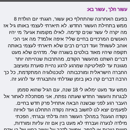
עשור הלך , עשור בא:
בפעם האחרונה שהתחלף כאן עשור, חגגתי יום הולדת 8
ממש בתחילת העשור החדש. לא תיארתי לעצמי באותו גיל אז
מה יקרה לי עשר שנים קדימה. לאילו מקומות אגיע? מי יהיו
האנשים המרכזיים בחיים שלי? איפה אלמד? מה אני הכי
אוהב לעשות? ועוד דברים רבים שלא תיארתי לעצמי באותה
תקופה שיהיו מאוד בולטים בשגרה שלי. מדהים שלא מעט
דברים השתנו מהעשור הקודם, מהתרבות שנהייתה יותר
מגוונת עד לפוליטיקה שמרגע לרגע נהיית סוערת ומעיצוב
החברה הישראלית ומורכבותה לטכנולוגיה המתקדמת, כל כך
הרבה דברים קרו כאן בזמן שגדלתי והתבגרתי עד לרגע זה.
ממש עוד מעט ימלאו לי 18 שנה, עם הגיל שהוא סממן
לבגרות והעשור החדש שעתה נפתח, אני מסתכלת לאחור אל
העבר רגע לפני שבשנה הבאה אתחיל פרק חדש בחיים.
לפעמים יוצא לנו לחשוב באיזה נקודה התחלנו ועד לאיזה
נקודה הגענו? במהלך העשור הזה גדלתי ובגרתי, הפכתי
מילדה לנערה ועברתי לא מעט בין אם זה עליות ומורדות,
חוויות טובות או להפך. אפשר לדבר על עשור בחייו של בן אדם