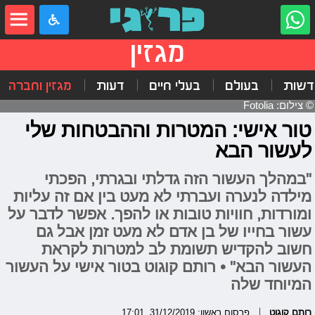
מגזין
דשות
בעולם
בעלי חיים
דעות
מגזין וחברה
© צילום: Fotolia
טור אישי: המטרות וההבטחות שלי
לעשור הבא
"במהלך העשור הזה גדלתי ובגרתי, הפכתי
מילדה לנערה ועברתי לא מעט בין אם זה עליות
ומורדות, חוויות טובות או להפך. אפשר לדבר על
עשור בחייו של בן אדם לא מעט זמן אבל גם
חשוב להקדיש תשומת לב למטרות לקראת
העשור הבא" • רותם קוגוט בטור אישי על העשור
המיוחד שלה
רותם קוגוט
פרסום ראשון: 31/12/2019, 17:01