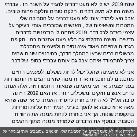
שנת 2019, יש לי לא מעט דברים להגיד על השנה הזו. עברתי
בשנה הזו לא מעט דברים, חלקם טובים וחלקם פחות טובים.
אבל היא לימדה אותי לא מעט דברים על הסביבה שלי,
המטרות והשאיפות שלי, האנשים שסובבים אותי ובעיקר על
עצמי כאדם לכל דבר. 2019 פתחה לי הזדמנויות לדברים
חדשים. השנה נתקלתי גם בלא מעט אתגרים כמו תקופת
בגרויות שהייתה מאוד אינטנסיבית ולפעמים מתסכלת.
מכשולים רבים שבאו במהלך הדרך, בהיבטים שונים שהיה
צריך להתמודד איתם אבל גם אותם עברתי בסופו של דבר.
אני לא מאמינה שהכל יכול להיות מושלם. לפעמים החיים
מתכננים לנו תוכניות אחרות ממה שהיינו רוצים וזו התמודדות
בפני עצמה, אך אני מאמינה שמאותן התמודדויות אלה אנחנו
נהיים אנשים חזקים ומשכילים יותר. אז האם 2019 הייתה
טובה אליי? לא הייתי בוחרת להגדיר האמת, כי אין שנה שהיא
מאה אחוז טובה או להפך בעייני, תמיד יהיו עליות ומורדות
בתקופות שונות. אך אני בוחרת לקחת ממנה את החוויות
הטובות ובנוסף את הדברים שלמדתי ממנה מתוך הרגעים
הקשים שהיא הביאה איתה.
"לימדה אותי לא מעט דברים על הסביבה שלי, האנשים שסובבים אותי ובעיקר על
עצמי כאדם לכל דבר."© fotolia