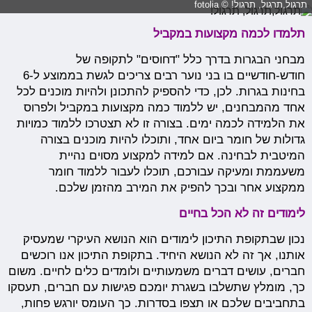
תרגול,תרגול, תרגול! © fotolia
תלמדו לכמה מקצועות במקביל
מבחני הבגרות בדרך כלל "דחוסים" לתקופה של
חודש-חודשיים בו בני נוער רבים צריכים לגשת בממוצע ל-6
בחינות בגרות. לכן, כדי להספיק להתכונן ולהיות מוכנים לכל
אחד מהמבחנים, יש ללמוד כמה מקצועות במקביל ולפרוס
את הלמידה לכמה ימים. בצורה זו לא תצטרכו ללמוד כמויות
גדולות של חומר ביום אחד, ותוכלו להיות מוכנים בצורה
המיטבית לבחינה. אם למידה למקצוע מסוים נהיית
משעממת ומעיקה עבורכם, תוכלו לעבור ללמוד חומר
ממקצוע אחר ובכך להפיק את המירב מהזמן שלכם.
לימודים זה לא הכל בחיים
נכון שבתקופת התיכון לימודים הוא הנושא העיקרי שמעסיק
אותנו, אך זה לא הנושא היחיד. בתקופת התיכון אנו רוכשים
חברים, עושים דברים משמעותיים ולומדים כלים לחיים. משום
כך, מומלץ שתשלבו בשגרת יומכם פגישות עם חברים, תעסקו
בתחביבים שלכם או תצפו בסדרות. כך העומס יורגש פחות,